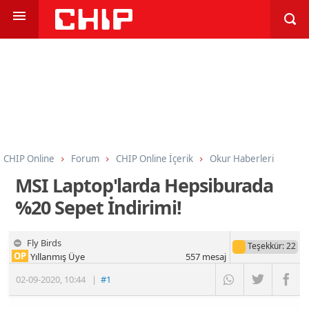
CHIP Online
Forum
CHIP Online İçerik
Okur Haberleri
MSI Laptop'larda Hepsiburada
%20 Sepet İndirimi!
Fly Birds
Teşekkür
: 22
OP
Yıllanmış Üye
557
mesaj
02-09-2020
,
10:44
|
#1