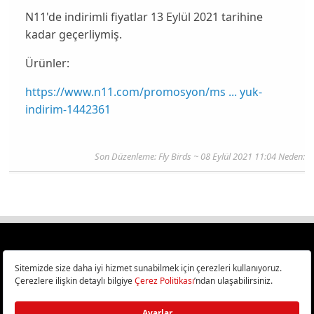
N11'de indirimli fiyatlar 13 Eylül 2021 tarihine
kadar geçerliymiş.
Ürünler:
https://www.n11.com/promosyon/ms ... yuk-
indirim-1442361
Son Düzenleme:
Fly Birds
~ 08 Eylül 2021 11:04 Neden:
Türkiye
Cep Telefonu İncelemeleri,
Bilişim ve Teknoloji Haberleri CHIP Online’da!