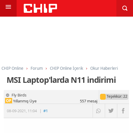
CHIP Online
Forum
CHIP Online İçerik
Okur Haberleri
MSI Laptop'larda N11 indirimi
Fly Birds
Teşekkür
: 22
OP
Yıllanmış Üye
557
mesaj
08-09-2021
,
11:04
|
#1