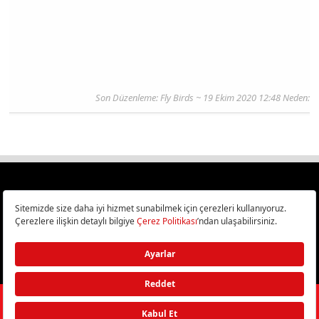
Son Düzenleme:
Fly Birds
~ 19 Ekim 2020 12:48 Neden:
Türkiye
Cep Telefonu İncelemeleri,
Bilişim ve Teknoloji Haberleri CHIP Online’da!
©
2026
Doğan Burda Dergi Yayıncılık ve Pazarlama A.Ş.
/ Tüm hakları