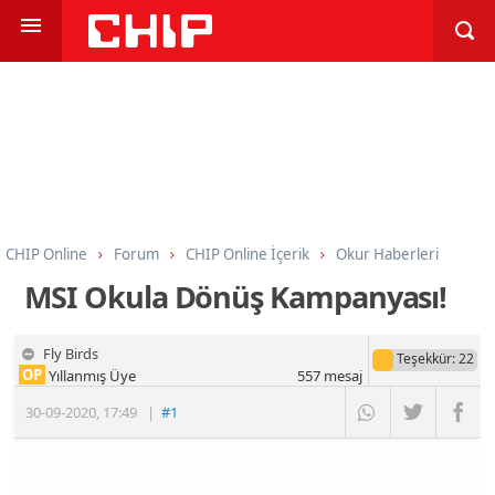
CHIP Online
Forum
CHIP Online İçerik
Okur Haberleri
MSI Okula Dönüş Kampanyası!
Fly Birds
Teşekkür
: 22
OP
Yıllanmış Üye
557
mesaj
30-09-2020
,
17:49
|
#1