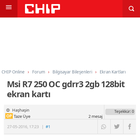
CHIP Online
Forum
Bilgisayar Bileşenleri
Ekran Kartları
Msi R7 250 OC gdrr3 2gb 128bit
ekran kartı
Haşhaşin
Teşekkür
: 0
OP
Taze Üye
2
mesaj
27-05-2016
,
17:23
|
#1