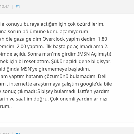
10:47
|
#1
le konuyu buraya açtığım için çok özürdilerim.
na sorun bölümüne konu açamıyorum.
ah öle gaza geldim Overclock yapim dedim. 1.80
emcimi 2.00 yaptım. İlk başta pc açılmadı ama 2.
imde açıldı. Sonra msn'me girdim.(MSN Açılmıştı)
mek için bi reset attım. Şükür açıldı gene bilgisyar.
ıldığında MSN'ye girememeye başladım.
sam yaptım hatanın çözümünü bulamadım. Deli
m , internette araştırmaya çalıştım google'da bile
e sonuç çıkmadı :S bişey bulamadı. Lütfen yardım
Tarih ve saat'im doğru. Çok önemli yardımlarınızı
rum..
12:02
|
#2