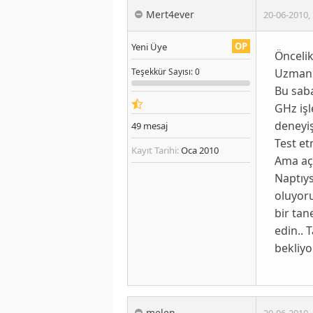
Mert4ever
20-06-2010
,
OP
Yeni Üye
Öncelik
Uzmanı
Teşekkür
Sayısı
: 0
Bu sab
GHz işl
deneyiş
49
mesaj
Test et
Kayıt Tarihi:
Oca 2010
Ama aç
Naptıy
oluyoru
bir tan
edin.. 
bekliyo
melen
20-06-2010
,