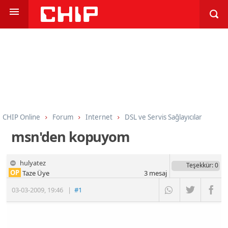
CHIP Online
Forum
Internet
DSL ve Servis Sağlayıcılar
msn'den kopuyom
hulyatez
Teşekkür
: 0
OP
Taze Üye
3
mesaj
03-03-2009
,
19:46
|
#1