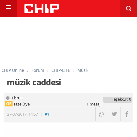
CHIP Online
Forum
CHIP-LIFE
Müzik
müzik caddesi
Ebru E
Teşekkür
: 0
OP
Taze Üye
1
mesaj
27-07-2017
,
14:57
|
#1