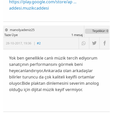
https://play.google.com/store/ap ...
addesi.muzikcaddesi
manolyadeniz25
Teşekkür
: 0
Taze Üye
1
mesaj
28-10-2017
,
19:36
|
#2
Yok ben genellikle canlı müzik tercih ediyorum
sanatçının performansını görmek beni
heyecanlandırıyor.Ankarada olan arkadaşlar
bilirler turuncu da çok kaliteli keyifli ortamlar
oluyor.Bide plaktan dinlemesini severim anolog
olduğu için dijital müzik keyif vermiyor.