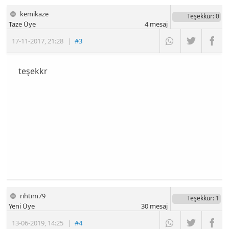
kemikaze
Teşekkür
: 0
Taze Üye
4
mesaj
17-11-2017
,
21:28
|
#3
teşekkr
rıhtım79
Teşekkür
: 1
Yeni Üye
30
mesaj
13-06-2019
,
14:25
|
#4