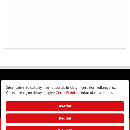
Türkiye
Cep Telefonu İncelemeleri,
Bilişim ve Teknoloji Haberleri CHIP Online’da!
©
2026
Doğan Burda Dergi Yayıncılık ve Pazarlama A.Ş.
/ Tüm hakları