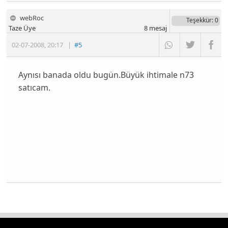
webRoc
Teşekkür
: 0
Taze Üye
8
mesaj
02-07-2008
,
20:17
|
#5
Aynısı banada oldu bugün.Büyük ihtimale n73
satıcam.