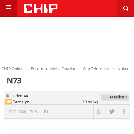
CHIP Online
Forum
Mobil Cihazlar
Cep Telefonları
Nokia
N73
sadem44
Teşekkür
: 0
OP
Taze Üye
10
mesaj
13-02-2008
,
17:19
|
#1