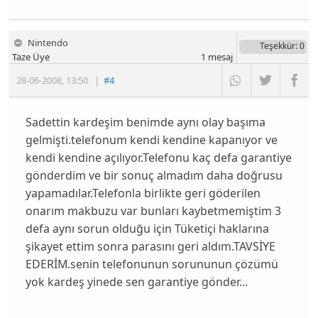
Nintendo
Teşekkür
: 0
Taze Üye
1
mesaj
28-06-2008
,
13:50
|
#4
Sadettin kardeşim benimde aynı olay başıma
gelmişti.telefonum kendi kendine kapanıyor ve
kendi kendine açılıyor.Telefonu kaç defa garantiye
gönderdim ve bir sonuç almadım daha doğrusu
yapamadılar.Telefonla birlikte geri göderilen
onarım makbuzu var bunları kaybetmemiştim 3
defa aynı sorun olduğu için Tüketiçi haklarına
şikayet ettim sonra parasını geri aldım.TAVSİYE
EDERİM.senin telefonunun sorununun çözümü
yok kardeş yinede sen garantiye gönder...