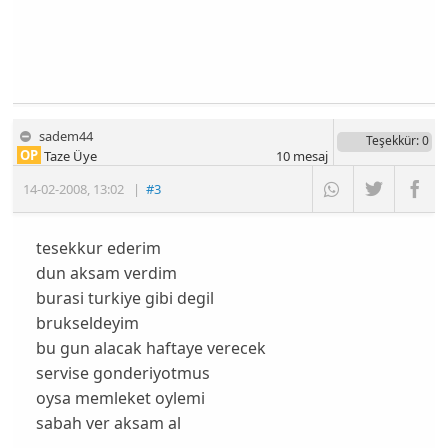
sadem44
Teşekkür
: 0
OP
Taze Üye
10
mesaj
14-02-2008
,
13:02
|
#3
tesekkur ederim
dun aksam verdim
burasi turkiye gibi degil
brukseldeyim
bu gun alacak haftaye verecek
servise gonderiyotmus
oysa memleket oylemi
sabah ver aksam al