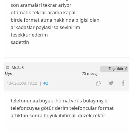
son aramalari tekrar ariyor
otomatik tekrar arama kapali
birde format atma hakkinda bilgisi olan
arkadaslar paylasirsa sevinirim
tesekkur ederim
sadettin
MeZaR
Teşekkür
: 0
Üye
75
mesaj
13-02-2008
,
18:22
|
#2
telefonunaa büyük ihtimal virüs bulaşmış bi
telefoncuyaa götür derim telefoncular format
attıktan sonra buyuk ıhıtimall düzelecektir