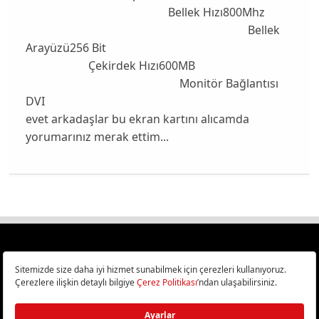
Bellek Hızı800Mhz
Bellek
Arayüzü256 Bit
Çekirdek Hızı600MB
Monitör Bağlantısı
DVI
evet arkadaşlar bu ekran kartını alıcamda
yorumarınız merak ettim...
Türkiye
Cep Telefonu İncelemeleri,
Bilişim ve Teknoloji Haberleri CHIP Online’da!