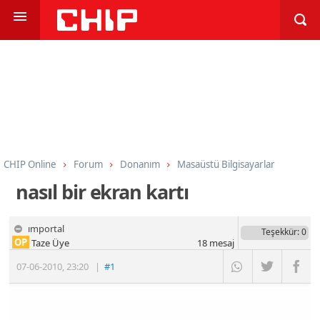
CHIP Online
Forum
Donanım
Masaüstü Bilgisayarlar
nasıl bir ekran kartı
ımportal
Teşekkür
: 0
OP
Taze Üye
18
mesaj
07-06-2010
,
23:20
|
#1