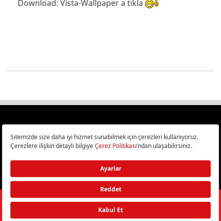
Download: Vista-Wallpaper a tıkla
Türkiye
Cep Telefonu İncelemeleri,
Bilişim ve Teknoloji Haberleri CHIP Online’da!
©
2026
Doğan Burda Dergi Yayıncılık ve Pazarlama A.Ş.
/ Tüm hakları
saklıdır.