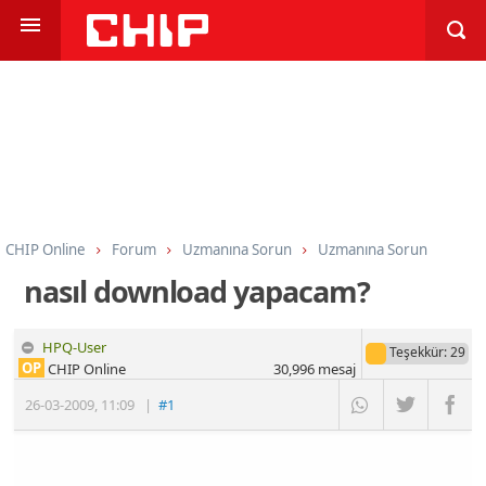
CHIP Online
Forum
Uzmanına Sorun
Uzmanına Sorun
nasıl download yapacam?
HPQ-User
Teşekkür
: 29
OP
CHIP Online
30,996
mesaj
26-03-2009
,
11:09
|
#1