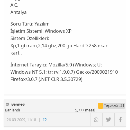
A.C.
Antalya
Soru Türü:
Yazılım
İşletim Sistemi:
Windows XP
Sistem Özellikleri:
Xp,1 gb ram,2,14 ghz,200 gb HardD.258 ekan
kartı,
İnternet Tarayıcı:
Mozilla/5.0 (Windows; U;
Windows NT 5.1; tr; rv:1.9.0.7) Gecko/2009021910
Firefox/3.0.7 (.NET CLR 3.5.30729)
Banned
Teşekkür
: 21
Banlandı
5,777
mesaj
26-03-2009
,
11:18
|
#2