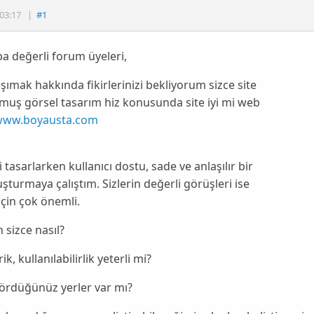
03:17
|
#1
 değerli forum üyeleri,
lşımak hakkında fikirlerinizi bekliyorum sizce site
lmuş görsel tasarım hiz konusunda site iyi mi web
www.boyausta.com
yi tasarlarken kullanıcı dostu, sade ve anlaşılır bir
uşturmaya çalıştım. Sizlerin değerli görüşleri ise
çin çok önemli.
 sizce nasıl?
rik, kullanılabilirlik yeterli mi?
ördüğünüz yerler var mı?