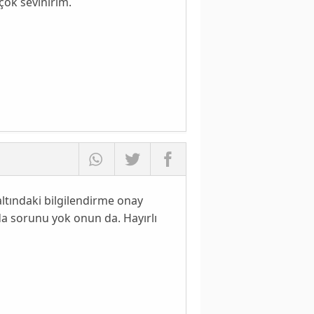
çok sevinirim.
tındaki bilgilendirme onay
da sorunu yok onun da. Hayırlı