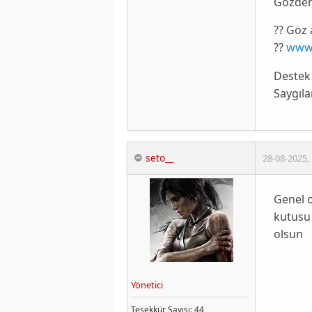
Gözden 
?? Göz 
??
www
Destek
Saygılar
seto__
28-08-2025
,
Genel 
kutusu 
olsun
Yönetici
Teşekkür
Sayısı
: 44