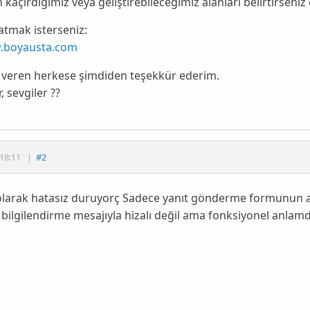
kaçırdığımız veya geliştirebileceğimiz alanları belirtirseniz 
atmak isterseniz:
.boyausta.com
 veren herkese şimdiden teşekkür ederim.
, sevgiler ??
18:11
|
#2
olarak hatasız duruyorç Sadece yanıt gönderme formunun al
bilgilendirme mesajıyla hizalı değil ama fonksiyonel anlam