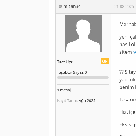
mizah34
21-08-2025
,
Merhaba
yeni ça
nasıl o
sitem
OP
Taze Üye
?? Site
Teşekkür
Sayısı
: 0
yapı ol
benim i
1
mesaj
Tasarım
Kayıt Tarihi:
Ağu 2025
Hız, içe
Eksik g