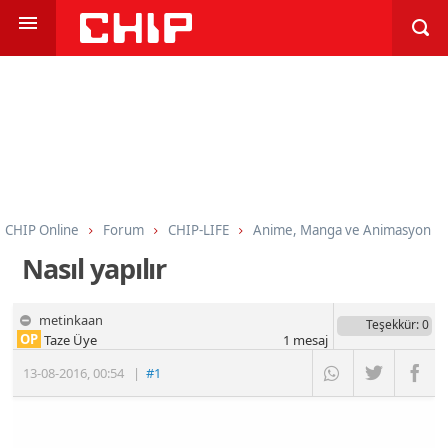
CHIP Online
Forum
CHIP-LIFE
Anime, Manga ve Animasyon
Nasıl yapılır
metinkaan
Teşekkür
: 0
OP
Taze Üye
1
mesaj
13-08-2016
,
00:54
|
#1