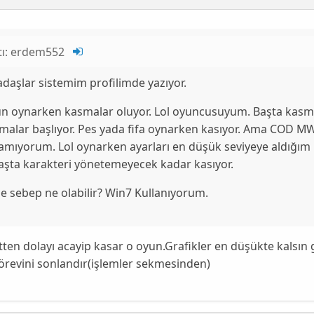
tı:
erdem552
daşlar sistemim profilimde yazıyor.
n oynarken kasmalar oluyor. Lol oyuncusuyum. Başta kasmı
malar başlıyor. Pes yada fifa oynarken kasıyor. Ama COD 
amıyorum. Lol oynarken ayarları en düşük seviyeye aldığım 
aşta karakteri yönetemeyecek kadar kasıyor.
ce sebep ne olabilir? Win7 Kullanıyorum.
tten dolayı acayip kasar o oyun.Grafikler en düşükte kalsın 
örevini sonlandır(işlemler sekmesinden)