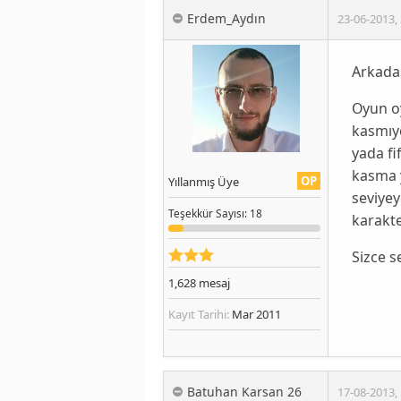
Erdem_Aydın
23-06-2013
,
Arkadaş
Oyun o
kasmıyo
yada f
kasma 
OP
Yıllanmış Üye
seviyey
Teşekkür
Sayısı
: 18
karakt
Sizce s
1,628
mesaj
Kayıt Tarihi:
Mar 2011
Batuhan Karsan 26
17-08-2013
,