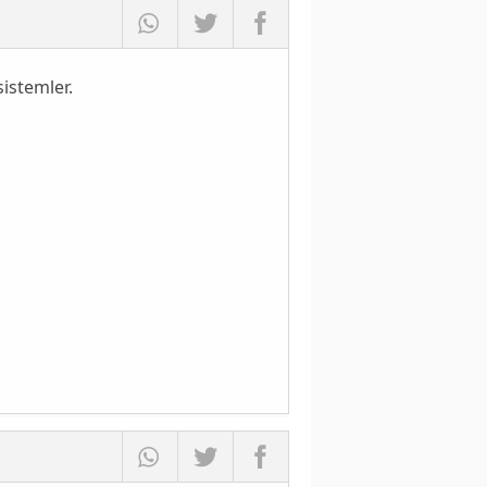
istemler.