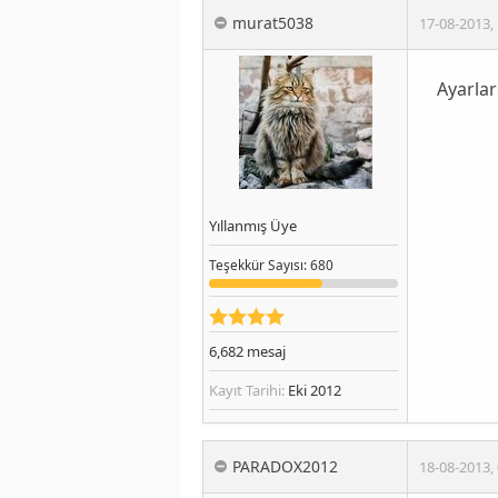
murat5038
17-08-2013
,
Ayarlar
Yıllanmış Üye
Teşekkür
Sayısı
: 680
6,682
mesaj
Kayıt Tarihi:
Eki 2012
PARADOX2012
18-08-2013
,