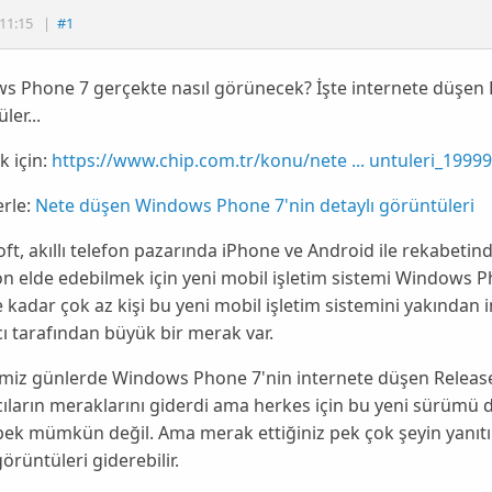
11:15
|
#1
s Phone 7 gerçekte nasıl görünecek? İşte internete düşen
ler...
 için:
https://www.chip.com.tr/konu/nete ... untuleri_1999
rle:
Nete düşen Windows Phone 7'nin detaylı görüntüleri
oft
, akıllı telefon pazarında
iPhone
ve
Android
ile rekabetin
n elde edebilmek için yeni mobil işletim sistemi
Windows P
 kadar çok az kişi bu yeni mobil işletim sistemini yakından 
cı tarafından büyük bir merak var.
imiz günlerde
Windows Phone 7
'nin internete düşen
Releas
cıların meraklarını giderdi ama herkes için bu yeni sürümü
pek mümkün değil. Ama merak ettiğiniz pek çok şeyin yanı
örüntüleri giderebilir.