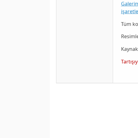
Galeri
işaretle
Tüm ko
Resimle
Kaynak
Tartışı