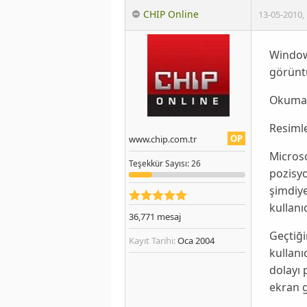
CHIP Online
13-05-2010
,
Window
görüntü
Okumak
Resimle
OP
www.chip.com.tr
Micros
Teşekkür
Sayısı
: 26
pozisyo
şimdiye
kullanı
36,771
mesaj
Geçtiğ
Kayıt Tarihi:
Oca 2004
kullanı
dolayı 
ekran g