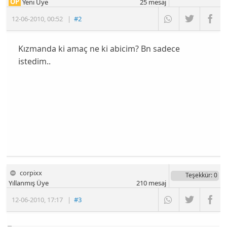
OP
Yeni Üye
25
mesaj
12-06-2010
,
00:52
|
#2
Kızmanda ki amaç ne ki abicim? Bn sadece
istedim..
corpixx
Teşekkür
: 0
Yıllanmış Üye
210
mesaj
12-06-2010
,
17:17
|
#3