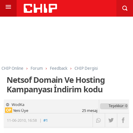
CHIP Online
Forum
Feedback
CHIP Dergisi
Netsof Domain Ve Hosting
Kampanyası İndirim kodu
WodKa
Teşekkür
: 0
OP
Yeni Üye
25
mesaj
11-06-2010
,
16:58
|
#1