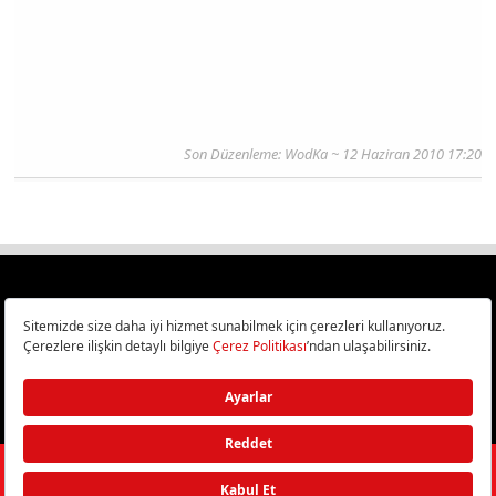
Son Düzenleme: WodKa ~ 12 Haziran 2010 17:20
Türkiye
Cep Telefonu İncelemeleri,
Bilişim ve Teknoloji Haberleri CHIP Online’da!
©
2026
Doğan Burda Dergi Yayıncılık ve Pazarlama A.Ş.
/ Tüm hakları