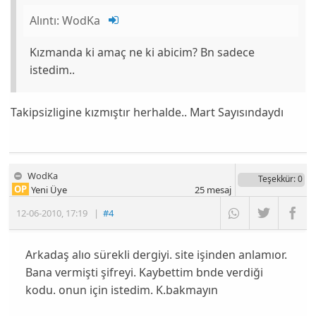
Alıntı:
WodKa
Kızmanda ki amaç ne ki abicim? Bn sadece
istedim..
Takipsizligine kızmıştır herhalde.. Mart Sayısındaydı
WodKa
Teşekkür
: 0
OP
Yeni Üye
25
mesaj
12-06-2010
,
17:19
|
#4
Arkadaş alıo sürekli dergiyi. site işinden anlamıor.
Bana vermişti şifreyi. Kaybettim bnde verdiği
kodu. onun için istedim. K.bakmayın