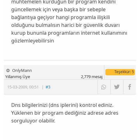
muhtemelen kurduğun bir program kendini
güncellemek için veya başka bir sebeple
bağlantıya geçiyor hangi programla ilişkili
olduğunu bulmalısın harici bir güvenlik duvarı
kurup bununla programların internet kullanımını
gözlemleyebilirsin
OnlyMann
Teşekkür
: 5
Yıllanmış Üye
2,779
mesaj
15-03-2009
,
00:51
|
#3
Dns bilgilerinizi (dns iplerini) kontrol ediniz.
Yüklenen bir program dediğiniz adrese adres
sorguluyor olabilir.