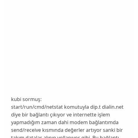
kubi sormuş:
start/run/cmd/netstat komutuyla dip.t dialin.net
diye bir bağlantı çıkıyor ve internette işlem
yapmadığım zaman dahi modem bağlantımda
send/receive kısmında değerler artıyor sanki bir
takım datalar alınıp yollanıyor gibi. Bu bağlantı