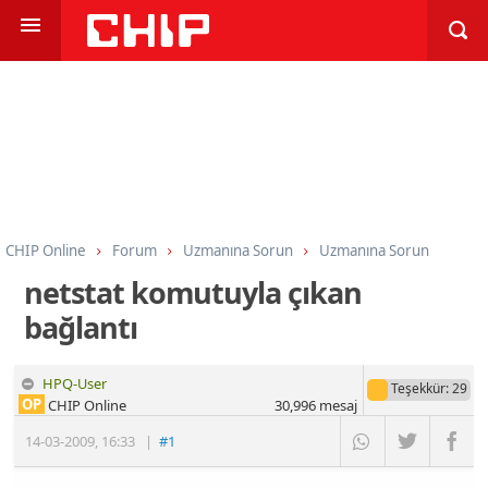
CHIP Online
Forum
Uzmanına Sorun
Uzmanına Sorun
netstat komutuyla çıkan
bağlantı
HPQ-User
Teşekkür
: 29
OP
CHIP Online
30,996
mesaj
14-03-2009
,
16:33
|
#1