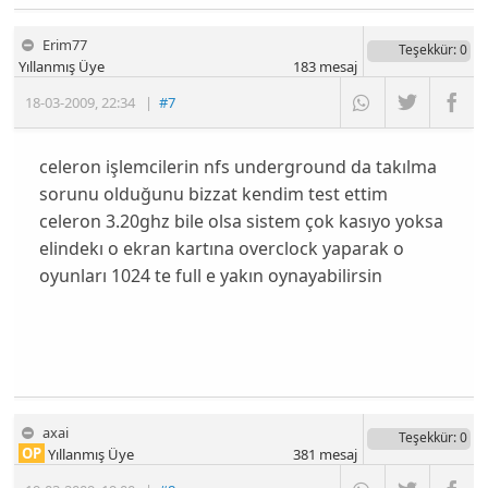
Erim77
Teşekkür
: 0
Yıllanmış Üye
183
mesaj
18-03-2009
,
22:34
|
#7
celeron işlemcilerin nfs underground da takılma
sorunu olduğunu bizzat kendim test ettim
celeron 3.20ghz bile olsa sistem çok kasıyo yoksa
elindekı o ekran kartına overclock yaparak o
oyunları 1024 te full e yakın oynayabilirsin
axai
Teşekkür
: 0
OP
Yıllanmış Üye
381
mesaj