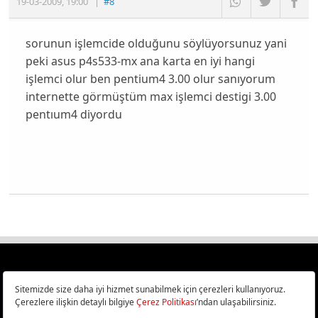
19-03-2009
,
19:00
|
#8
sorunun işlemcide olduğunu söylüyorsunuz yani
peki asus p4s533-mx ana karta en iyi hangi
işlemci olur ben pentium4 3.00 olur sanıyorum
internette görmüştüm max işlemci destigi 3.00
pentıum4 diyordu
Türkiye
Cep Telefonu İncelemeleri,