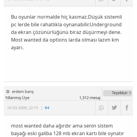
Bu oyunlar normalde hiç kasmaz.Düşük sistemli
pc lerde bile rahatlıkla oynanabilir.Underground
da ekran çözünürlüğünü biraz düşürmeyi dene.
Most wanted da options larda olması lazım km
ayarı.
erdem barış
Teşekkür
: 1
Yıllanmış Üye
1,312
mesaj
16-03-2009
,
22:15
|
#4
most wanted daha ağırdır ama senin sistem
bayağı eski galiba 128 mb ekran kartı bile oynatır