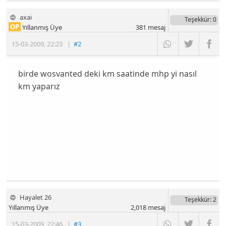
axai
Teşekkür
: 0
OP
Yıllanmış Üye
381
mesaj
15-03-2009
,
22:23
|
#2
birde wosvanted deki km saatinde mhp yi nasıl
km yaparız
Hayalet 26
Teşekkür
: 2
Yıllanmış Üye
2,018
mesaj
15-03-2009
,
22:46
|
#3