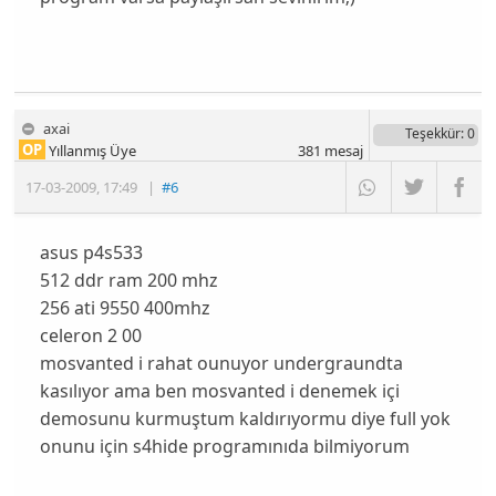
axai
Teşekkür
: 0
OP
Yıllanmış Üye
381
mesaj
17-03-2009
,
17:49
|
#6
asus p4s533
512 ddr ram 200 mhz
256 ati 9550 400mhz
celeron 2 00
mosvanted i rahat ounuyor undergraundta
kasılıyor ama ben mosvanted i denemek içi
demosunu kurmuştum kaldırıyormu diye full yok
onunu için s4hide programınıda bilmiyorum