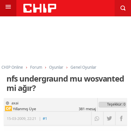
CHIP Online
Forum
Oyunlar
Genel Oyunlar
nfs undergraund mu wosvanted
mi ağır?
axai
Teşekkür
: 0
OP
Yıllanmış Üye
381
mesaj
15-03-2009
,
22:21
|
#1