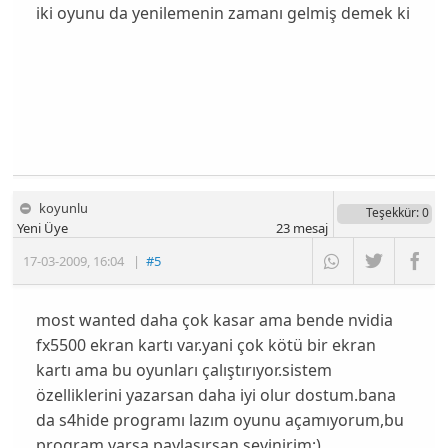
iki oyunu da yenilemenin zamanı gelmiş demek ki
koyunlu
Teşekkür
: 0
Yeni Üye
23
mesaj
17-03-2009
,
16:04
|
#5
most wanted daha çok kasar ama bende nvidia
fx5500 ekran kartı var.yani çok kötü bir ekran
kartı ama bu oyunları çalıştırıyor.sistem
özelliklerini yazarsan daha iyi olur dostum.bana
da s4hide programı lazım oyunu açamıyorum,bu
program varsa paylaşırsan sevinirim;)