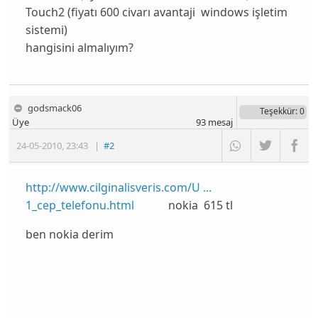
Touch2 (fiyatı 600 civarı avantaji windows işletim
sistemi)
hangisini almalıyım?
godsmack06
Teşekkür
: 0
Üye
93
mesaj
24-05-2010
,
23:43
|
#2
http://www.cilginalisveris.com/U ...
1_cep_telefonu.html
nokia 615 tl
ben nokia derim