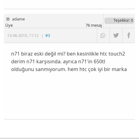
adame
Teşekkür
: 0
Üye
76
mesaj
13-06-2010
,
11:12
|
#3
n71 biraz eski değil mi? ben kesinlikle htc touch2
derim n71 karşısında. ayrıca n71'in 650tl
olduğunu sanmıyorum. hem htc çok iyi bir marka