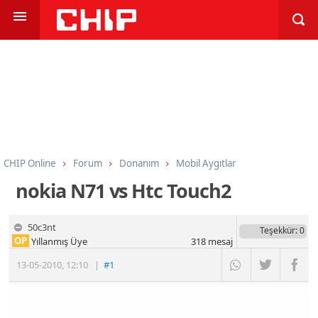
CHIP Online
Forum
Donanım
Mobil Aygıtlar
nokia N71 vs Htc Touch2
50c3nt
Teşekkür
: 0
OP
Yıllanmış Üye
318
mesaj
13-05-2010
,
12:10
|
#1