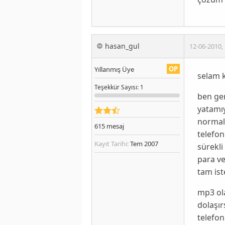
hasan_gul
12-06-2010
,
OP
Yıllanmış Üye
selam k
Teşekkür
Sayısı
: 1
ben gen
yatamı
normal
615
mesaj
telefon
Kayıt Tarihi:
Tem 2007
sürekli
para v
tam ist
mp3 ola
dolaşır
telefo