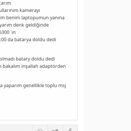
çarım
ullarınım kamerayı
diyim benim laptopumun yanına
koyarım denk geldiğinde
6300 'ın
5:00 da batarya doldu dedi
 olmadı batary doldu dedi
m bakalım inşallah adaptörden
yaparım genellikle toplu msj