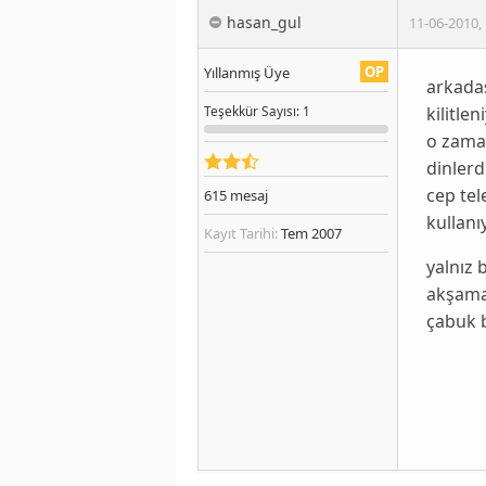
hasan_gul
11-06-2010
,
OP
Yıllanmış Üye
arkadaş
kilitle
Teşekkür
Sayısı
: 1
o zaman
dinler
cep te
615
mesaj
kullanı
Kayıt Tarihi:
Tem 2007
yalnız
akşama
çabuk b