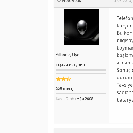
NoteBook
13-06-2010
,
Telefon
kurşun 
Bu kon
bilgisa
koymada
başlamı
Yıllanmış Üye
alınan 
Teşekkür
Sayısı
: 0
Sonuç o
durum 
Tavsiye
658
mesaj
sağland
Kayıt Tarihi:
Ağu 2008
batary