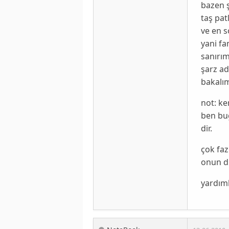
bazen 
taş pat
ve en s
yani fa
sanırı
şarz ad
bakalı
not: ke
ben bu
dir.
çok fa
onun d
yardıml