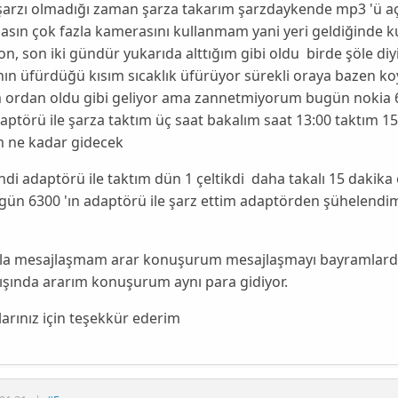
şarzı olmadığı zaman şarza takarım şarzdaykende mp3 'ü a
lasın çok fazla kamerasını kullanmam yani yeri geldiğinde k
on, son iki gündür yukarıda alttığım gibi oldu birde şöle 
nın üfürdüğü kısım sıcaklık üfürüyor sürekli oraya bazen 
m ordan oldu gibi geliyor ama zannetmiyorum bugün nokia 
aptörü ile şarza taktım üç saat bakalım saat 13:00 taktım 1
m ne kadar gidecek
ndi adaptörü ile taktım dün 1 çeltikdi daha takalı 15 dakika
gün 6300 'ın adaptörü ile şarz ettim adaptörden şühelendi
zla mesajlaşmam arar konuşurum mesajlaşmayı bayramlarda 
ışında ararım konuşurum aynı para gidiyor.
arınız için teşekkür ederim