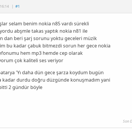
16:14
|
#1
lar selam benim nokia n85 vardı sürekli
niyordu abşmle takas yaptık nokia n81 ile
 dan beri şarj sorunu yoktu geceleri müzik
dim bu kadar çabuk bitmezdi sorun her gece nokia
lefonumu hem mp3 hemde cep olarak
yorum çok kaliteli ses veriyor
 batarya 'Yı daha dün gece şarza koydum bugün
 kadar durdu doğru düzgünde konuşmadım yani
itti 2 gündür böyle
Son 