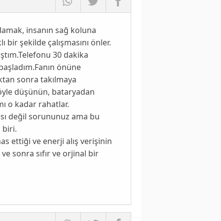
lamak, insanın sağ koluna
 bir şekilde çalışmasını önler.
ştım.Telefonu 30 dakika
 başladım.Fanın önüne
ıktan sonra takılmaya
z.Şöyle düşünün, bataryadan
mı o kadar rahatlar.
ası değil sorununuz ama bu
biri.
 ettiği ve enerji alış verişinin
e sonra sıfır ve orjinal bir