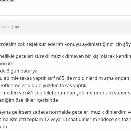
19:29
|
#4
rdeşim çok teşekkür ederim konuyu aydınlattığınız için şöy
ellikle geceleri sürekli müzik dinleyen bir kişi olarak kendi
yorum
de 3 gün batarya
u abimle takas yaptık sırf n85 'de mp dinlerdim ama ondan 
 kitlenmeler oldu o yüzden takas yaptık
ermeden ve n81 cep telefonumdan çok memnunum süper ses
ediğim özellikler içerisinde
yına gelirsem sadece normalde geceleri müzik dinlerdim ve
sma işte etti toplam 12 veya 13 saat dinlerim sadece en fazl
num