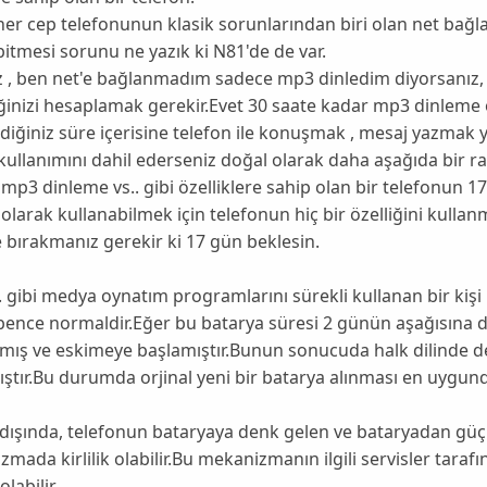
er cep telefonunun klasik sorunlarından biri olan net bağla
itmesi sorunu ne yazık ki N81'de de var.
z , ben net'e bağlanmadım sadece mp3 dinledim diyorsanız,
ğinizi hesaplamak gerekir.Evet 30 saate kadar mp3 dinleme 
diğiniz süre içerisine telefon ile konuşmak , mesaj yazmak 
 kullanımını dahil ederseniz doğal olarak daha aşağıda bir
 mp3 dinleme vs.. gibi özelliklere sahip olan bir telefonun 
olarak kullanabilmek için telefonun hiç bir özelliğini kull
 bırakmanız gerekir ki 17 gün beklesin.
 gibi medya oynatım programlarını sürekli kullanan bir kişi 
bence normaldir.Eğer bu batarya süresi 2 günün aşağısına 
lmış ve eskimeye başlamıştır.Bunun sonucuda halk dilinde d
ştır.Bu durumda orjinal yeni bir batarya alınması en uygund
dışında, telefonun bataryaya denk gelen ve bataryadan güç
mada kirlilik olabilir.Bu mekanizmanın ilgili servisler taraf
labilir.