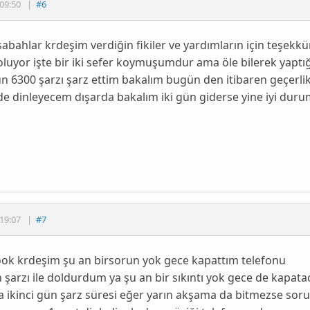
09:50
|
#6
 sabahlar krdeşim verdiğin fikiler ve yardımların için teşekk
luyor işte bir iki sefer koymuşumdur ama öle bilerek yaptı
n 6300 şarzı şarz ettim bakalım bugün den itibaren geçerli
e dinleyecem dışarda bakalım iki gün giderse yine iyi dur
19:07
|
#7
ok krdeşim şu an birsorun yok gece kapattım telefonu
n şarzı ile doldurdum ya şu an bir sıkıntı yok gece de kapat
da ikinci gün şarz süresi eğer yarın akşama da bitmezse s