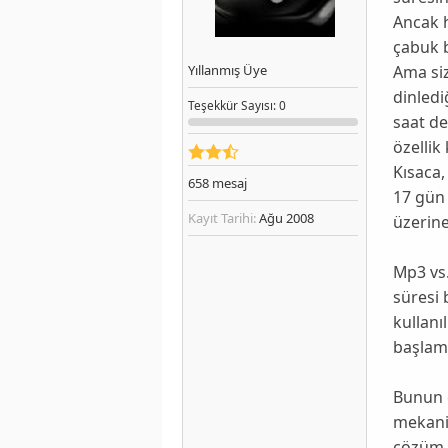
Ancak h
çabuk b
Ama si
Yıllanmış Üye
dinledi
Teşekkür
Sayısı
: 0
saat de
özellik
Kısaca,
658
mesaj
17 gün 
Kayıt Tarihi:
Ağu 2008
üzerine
Mp3 vs.
süresi 
kullanı
başlamı
Bunun 
mekaniz
çözüm o