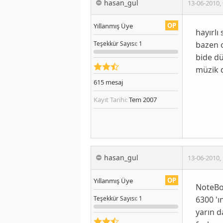
hasan_gul
13-06-2010
,
OP
Yıllanmış Üye
hayırlı
bazen o
Teşekkür
Sayısı
: 1
bide dü
müzik d
615
mesaj
Kayıt Tarihi:
Tem 2007
hasan_gul
13-06-2010
,
OP
Yıllanmış Üye
NoteBo
6300 'ı
Teşekkür
Sayısı
: 1
yarın 