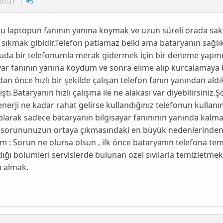
01:31
|
#5
u laptopun fanının yanına koymak ve uzun süreli orada sak
sıkmak gibidir.Telefon patlamaz belki ama bataryanın sağlıklı
uda bir telefonumla merak gidermek için bir deneme yapmı
yar fanının yanına koydum ve sonra elime alıp kurcalamaya
n önce hızlı bir şekilde çalışan telefon fanın yanından ald
ştı.Bataryanın hızlı çalışma ile ne alakası var diyebilirsini
enerji ne kadar rahat gelirse kullandığınız telefonun kullanı
larak sadece bataryanın bilgisayar fanınının yanında kalm
sorununuzun ortaya çıkmasındaki en büyük nedenlerinden 
m : Sorun ne olursa olsun , ilk önce bataryanın telefona temas
ığı bölümleri servislerde bulunan özel sıvılarla temizletmek v
a almak.