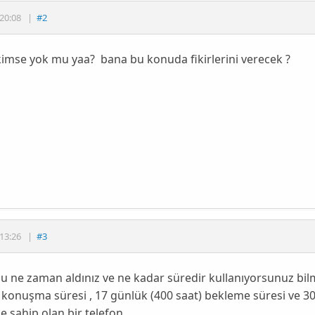
20:08
|
#2
imse yok mu yaa? bana bu konuda fikirlerini verecek ?
13:26
|
#3
u ne zaman aldınız ve ne kadar süredir kullanıyorsunuz bil
t konuşma süresi , 17 günlük (400 saat) bekleme süresi ve 3
e sahip olan bir telefon.