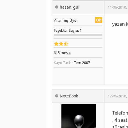
hasan_gul
11-06-2010
,
OP
Yıllanmış Üye
yazan k
Teşekkür
Sayısı
: 1
615
mesaj
Kayıt Tarihi:
Tem 2007
NoteBook
12-06-2010
,
Telefon
, 4 saa
süresin