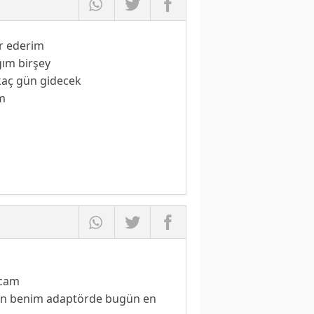
ür ederim
ğım birşey
kaç gün gidecek
um
acam
orun benim adaptörde bugün en