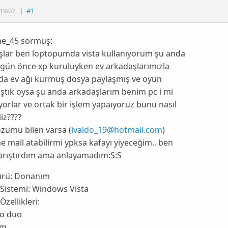
19:07
|
#1
zne_45 sormuş:
şlar ben loptopumda vista kullanıyorum şu anda
 gün önce xp kuruluyken ev arkadaşlarımızla
da ev ağı kurmuş dosya paylaşmış ve oyun
ştık oysa şu anda arkadaşlarım benim pc i mi
rlar ve ortak bir işlem yapaıyoruz bunu nasıl
iiz????
zümü bilen varsa (
ivaldo_19@hotmail.com
)
e mail atabilirmi ypksa kafayı yiyeceğim.. ben
karıştırdım ama anlayamadım:S:S
ürü:
Donanım
 Sistemi:
Windows Vista
Özellikleri:
no duo
am