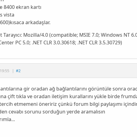
e 8400 ekran kartı
 vista
600)kısaca arkadaşlar.
t Tarayıcı:
Mozilla/4.0 (compatible; MSIE 7.0; Windows NT 6.0
enter PC 5.0; .NET CLR 3.0.30618; .NET CLR 3.5.30729)
19:55
|
#2
antılarına gir oradan ağ bağlantılarını görüntüle sonra ora
ına çift tıkla ve oradan iletişim kurallarını yükle birde fru
 tercih etmemeni öneririz çünkü forum bilgi paylaşımı içindi
den cevabı sorunu sorduğun yerde aramalısın
rımla...