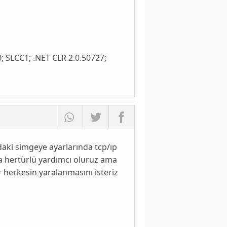
; SLCC1; .NET CLR 2.0.50727;
daki simgeye ayarlarında tcp/ıp
mda hertürlü yardımcı oluruz ama
r herkesin yaralanmasını isteriz