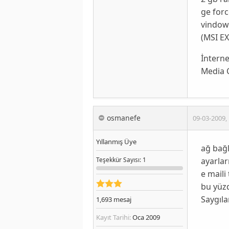
ge forc
vindows
(MSI EX
İnterne
Media C
osmanefe
09-03-2009
,
Yıllanmış Üye
ağ bağl
ayarlar
Teşekkür
Sayısı
: 1
e maili
bu yüz
Saygıla
1,693
mesaj
Kayıt Tarihi:
Oca 2009