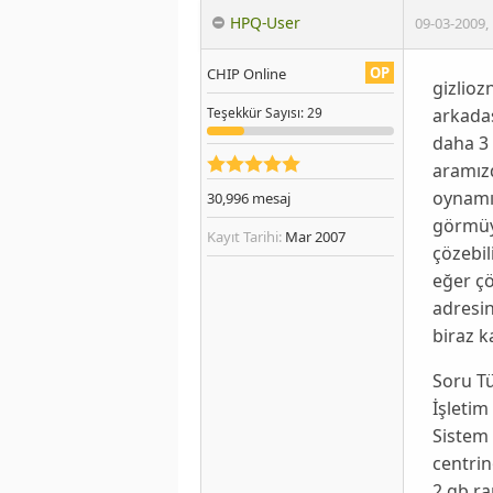
HPQ-User
09-03-2009
,
OP
CHIP Online
gizlio
arkada
Teşekkür
Sayısı
: 29
daha 3
aramız
oynamı
30,996
mesaj
görmüyo
Kayıt Tarihi:
Mar 2007
çözebil
eğer çö
adresin
biraz 
Soru T
İşletim
Sistem 
centri
2 gb r