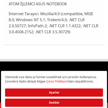
ATOM İŞLEMCİ ASUS NOTEBOOK
İnternet Tarayıcı:
Mozilla/4.0 (compatible; MSIE
8.0; Windows NT 5.1; Trident/4.0; .NET CLR
2.0.50727; InfoPath.2; .NET CLR 1.1.4322; .NET CLR
3.0.4506.2152; .NET CLR 3.5.30729)
Türkiye
Cep Telefonu İncelemeleri,
Bilişim ve Teknoloji Haberleri CHIP Online’da!