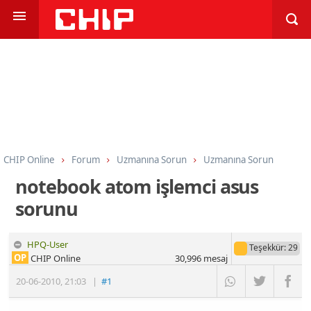
CHIP Online
Forum
Uzmanına Sorun
Uzmanına Sorun
notebook atom işlemci asus
sorunu
HPQ-User
Teşekkür
: 29
OP
CHIP Online
30,996
mesaj
20-06-2010
,
21:03
|
#1