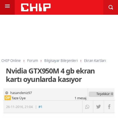
CHIP Online
Forum
Bilgisayar Bileşenleri
Ekran Kartları
Nvidia GTX950M 4 gb ekran
kartı oyunlarda kasıyor
hasandeniz97
Teşekkür
: 0
OP
Taze Üye
1
mesaj
26-11-2016
,
21:04
|
#1