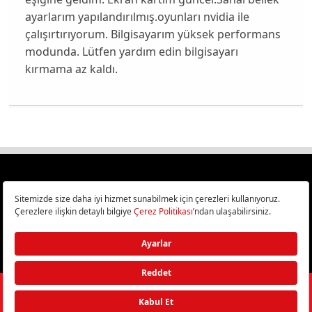
ayarlarım yapılandırılmış.oyunları nvidia ile
çalışırtırıyorum. Bilgisayarım yüksek performans
modunda. Lütfen yardım edin bilgisayarı
kırmama az kaldı.
Türkiye
Cep Telefonu İncelemeleri,
Bilişim ve Teknoloji Haberleri CHIP Online’da!
©
2026
Doğan Burda Dergi Yayıncılık ve Pazarlama A.Ş.
/ Tüm hakları
saklıdır.