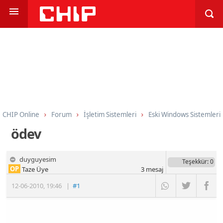
CHIP Online
Forum
İşletim Sistemleri
Eski Windows Sistemleri
ödev
duyguyesim
Teşekkür
: 0
OP
Taze Üye
3
mesaj
12-06-2010
,
19:46
|
#1