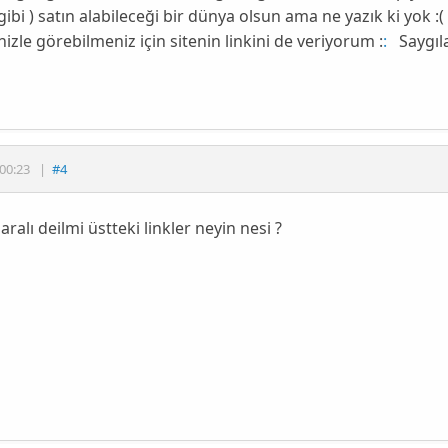
gibi ) satın alabileceği bir dünya olsun ama ne yazık ki yok :( 
nizle görebilmeniz için sitenin linkini de veriyorum :
:
Saygıla
00:23
|
#4
aralı deilmi üstteki linkler neyin nesi ?