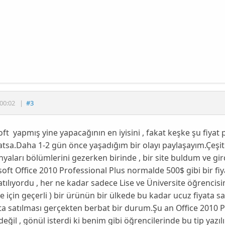
00:02
|
#3
ft yapmış yine yapacağının en iyisini , fakat keşke şu fiyat p
sa.Daha 1-2 gün önce yaşadığım bir olayı paylaşayım.Çeşitli
aları bölümlerini gezerken birinde , bir site buldum ve gir
soft Office 2010 Professional Plus normalde 500$ gibi bir fiy
atılıyordu , her ne kadar sadece Lise ve Üniversite öğrencisi
re için geçerli ) bir ürünün bir ülkede bu kadar ucuz fiyata s
ata satılması gerçekten berbat bir durum.Şu an Office 2010
 değil , gönül isterdi ki benim gibi öğrencilerinde bu tip yaz