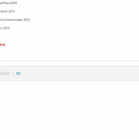
werPoint 2010
blisher 2010
fice Communicator 2010
rd 2010
ine
23:20
|
#2