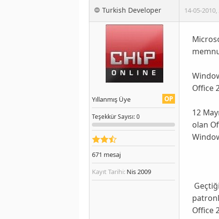
Turkish Developer
14-05-2010
,
Micros
memnun
Window
Office 
OP
Yıllanmış Üye
12 Mayı
Teşekkür
Sayısı
: 0
olan
Of
Windows
671
mesaj
Kayıt Tarihi:
Nis 2009
Geçtiği
patronl
Office 