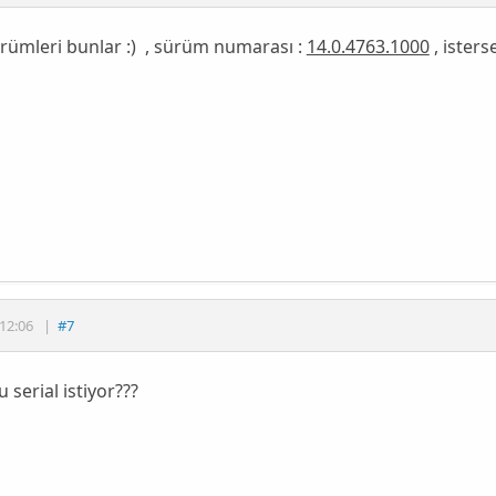
rümleri bunlar :) , sürüm numarası :
14.0.4763.1000
, isters
12:06
|
#7
u serial istiyor???