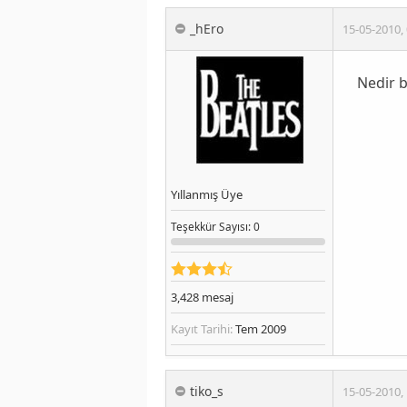
_hEro
15-05-2010
,
Nedir b
Yıllanmış Üye
Teşekkür
Sayısı
: 0
3,428
mesaj
Kayıt Tarihi:
Tem 2009
tiko_s
15-05-2010
,