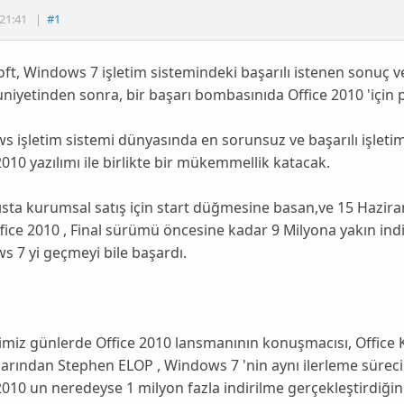
21:41
|
#1
oft
,
Windows 7
işletim sistemindeki başarılı istenen sonuç ve
iyetinden sonra,
bir başarı bombasınıda Office 2010
'için 
s işletim sistemi dünyasında
en sorunsuz ve başarılı işlet
2010 yazılımı ile birlikte bir mükemmellik katacak.
sta kurumsal satış için start düğmesine basan,ve 15 Hazira
fice 2010 , Final sürümü öncesine kadar 9 Milyona yakın ind
 7 yi geçmeyi bile başardı
.
miz günlerde Office 2010 lansmanının konuşmacısı, Office K
arından Stephen ELOP , Windows 7 'nin aynı ilerleme sürecin
2010 un neredeyse 1 milyon fazla indirilme gerçekleştirdiğini