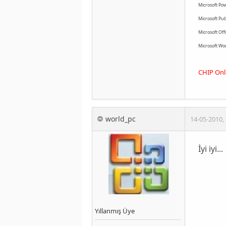
Microsoft Po
Microsoft Pu
Microsoft Of
Microsoft Wo
CHIP Onl
world_pc
14-05-2010
,
İyi iyi...
Yıllanmış Üye