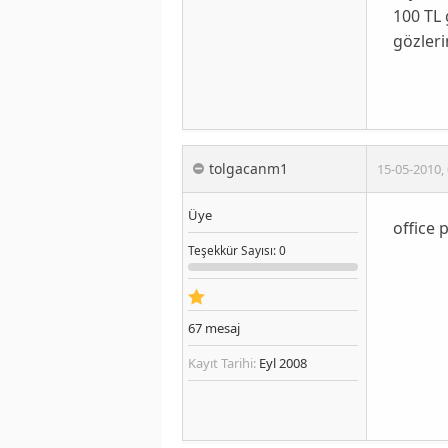
100 TL 
gözleri
tolgacanm1
15-05-2010
,
Üye
office p
Teşekkür
Sayısı
: 0
67
mesaj
Kayıt Tarihi:
Eyl 2008