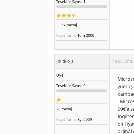
Teşekkür
Sayısı
: 1
3,357
mesaj
Kayıt Tarihi:
Tem 2009
tiko_s
15-05-2010
,
Üye
Microso
yumuşat
Teşekkür
Sayısı
: 0
kampany
, Micro
50€'a s
76
mesaj
İngilte
Kayıt Tarihi:
Eyl 2009
bir fiy
orjinal