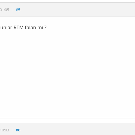
01:05
|
#5
unlar RTM falan mı ?
10:03
|
#6