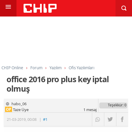
CHIP Online
Forum
Yazılım
Ofis Yazılımları
office 2016 pro plus key iptal
olmuş
habo_06
Teşekkür
: 0
OP
Taze Üye
1
mesaj
21-03-2019
,
00:08
|
#1