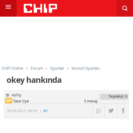
CHIP Online
Forum
Oyunlar
Konsol Oyunları
okey hankında
AirFly
Teşekkür
: 0
OP
Taze Üye
5
mesaj
30-05-2017
,
09:19
|
#1