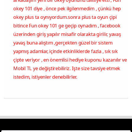
arkadaşım yeni bir okey oyununu tavsiye etti , Fun
okey 101 diye , önce pek ilgilenmedim , çünkü hep
okey plus ta oynıyordum.sonra plus ta oyun çipi
bitince Fun okey 101 ge geçip oynadım , facebook
üzerinden giriş yapılır misafir olarakta girilir, yavaş
yavaş buna alıştım ,gerçekten güzel bir sistem
yapmış adamlar, içinde etkinliklerde fazla , sık sık
çipte veriyor , en önemlisi hediye kuponu kazanılır ve
Mobil TL ye değiştirebiliriz. Işte size tavsiye etmek
istedim, istiyenler denebilirler.