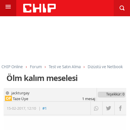
CHIP Online
Forum
Test ve Satın Alma
Dizüstü ve Netbook
Ölm kalım meselesi
jackturgay
Teşekkür
: 0
OP
Taze Üye
1
mesaj
15-02-2017
,
12:10
|
#1