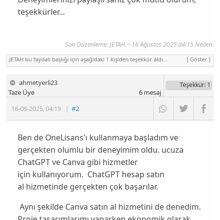
teşekkürler...
Son Düzenleme:
JETAH
~ 16 Ağustos 2025 04:15 Neden:
JETAH bu faydalı başlığı için aşağıdaki 1 kişiden teşekkür aldı...
[ Göster ]
ahmetyerli23
Teşekkür
: 1
Taze Üye
6
mesaj
16-08-2025
,
04:19
|
#2
Ben de OneLisans'ı kullanmaya başladım ve
gerçekten olumlu bir deneyimim oldu. ucuza
ChatGPT ve Canva gibi hizmetler
için kullanıyorum. ChatGPT hesap satın
al hizmetinde gerçekten çok başarılar.
Aynı şekilde Canva satın al hizmetini de denedim.
Proje tasarımlarımı yaparken ekonomik olarak