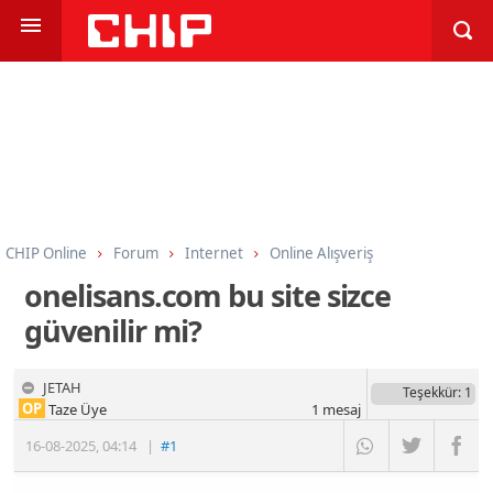
CHIP Online
Forum
Internet
Online Alışveriş
onelisans.com bu site sizce
güvenilir mi?
JETAH
Teşekkür
: 1
OP
Taze Üye
1
mesaj
16-08-2025
,
04:14
|
#1