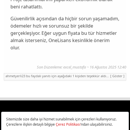
beni rahatlattı.
Güvenilirlik açısından da hiçbir sorun yaşamadım,
ödemeler hızlı ve sorunsuz bir şekilde
gerçekleşiyor. Eğer uygun fiyata bu tür hizmetler
almak isterseniz, OneLisans kesinlikle önerim
olur.
Son Düzenleme: excel_mustafa ~ 16 Ağustos 2025 12:40
ahmetyerli23 bu faydalı yanıtı için aşağıdaki 1 kişiden teşekkür aldı...
[ Göster ]
Türkiye
Cep Telefonu İncelemeleri,