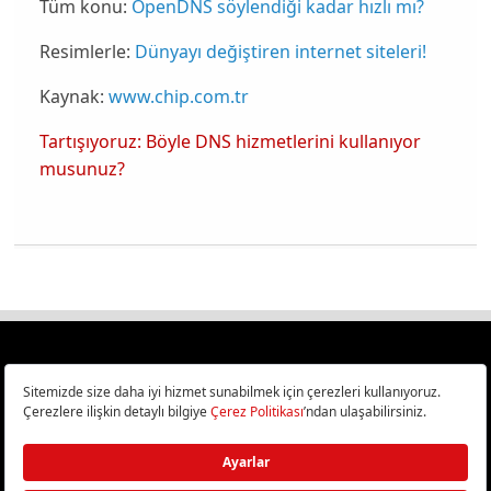
Tüm konu:
OpenDNS söylendiği kadar hızlı mı?
Resimlerle:
Dünyayı değiştiren internet siteleri!
Kaynak:
www.chip.com.tr
Tartışıyoruz: Böyle DNS hizmetlerini kullanıyor
musunuz?
Türkiye
Cep Telefonu İncelemeleri,
Bilişim ve Teknoloji Haberleri CHIP Online’da!