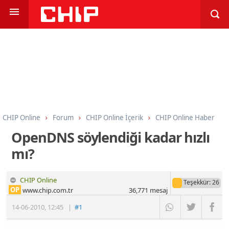
CHIP Online
Forum
CHIP Online İçerik
CHIP Online Haber
OpenDNS söylendiği kadar hızlı
mı?
CHIP Online
Teşekkür
: 26
OP
www.chip.com.tr
36,771
mesaj
14-06-2010
,
12:45
|
#1