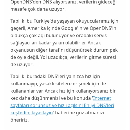
OpenDNS'den DNS alıyorsanız, verilerin gideceği
mesafe çok daha
uzuyor
.
Tabii ki bu Türkiye'de yaşayan
okuyucularımız
için
geçerli, Amerika içinde Google'ın ve OpenDNS'in
oldukça çok ağı bulunuyor ve oradaki servis
sağlayacıları kadar
yakın
olabilirler. Ancak
okyanusun diğer tarafını düşünürsek durum pek
de öyle değil. Yol uzadıkça, verilerin gitme süresi
de
uzuyor
.
Tabii ki buradaki DNS'leri yalnızca hız için
kullanmayıp, yasaklı sitelere erişmek için de
kullananlar var. Ancak hız için kullanıyorsanız bir
kez daha
düşünmenizi
ve bu konuda '
İnternet
sayfaları sorunsuz ve hızlı açılsın! En iyi DNS'leri
keşfedin, kıyaslayın
' haberine göz atmanızı
öneririz.