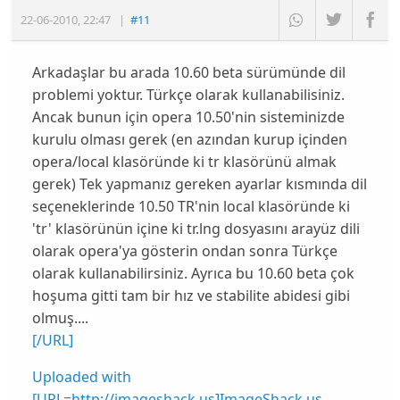
22-06-2010
,
22:47
|
#11
Arkadaşlar bu arada 10.60 beta sürümünde dil
problemi yoktur. Türkçe olarak kullanabilisiniz.
Ancak bunun için opera 10.50'nin sisteminizde
kurulu olması gerek (en azından kurup içinden
opera/local klasöründe ki tr klasörünü almak
gerek) Tek yapmanız gereken ayarlar kısmında dil
seçeneklerinde 10.50 TR'nin local klasöründe ki
'tr' klasörünün içine ki tr.lng dosyasını arayüz dili
olarak opera'ya gösterin ondan sonra Türkçe
olarak kullanabilirsiniz. Ayrıca bu 10.60 beta çok
hoşuma gitti tam bir hız ve stabilite abidesi gibi
olmuş....
[/URL]
Uploaded with
[URL=http://imageshack.us]ImageShack.us