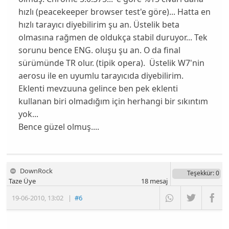
hızlı (peacekeeper browser test'e göre)... Hatta en
hızlı tarayıcı diyebilirim şu an. Üstelik beta
olmasına rağmen de oldukça stabil duruyor... Tek
sorunu bence ENG. oluşu şu an. O da final
sürümünde TR olur. (tipik opera). Üstelik W7'nin
aerosu ile en uyumlu tarayıcıda diyebilirim.
Eklenti mevzuuna gelince ben pek eklenti
kullanan biri olmadığım için herhangi bir sıkıntım
yok...
Bence güzel olmuş....
DownRock
Teşekkür
: 0
Taze Üye
18
mesaj
19-06-2010
,
13:02
|
#6