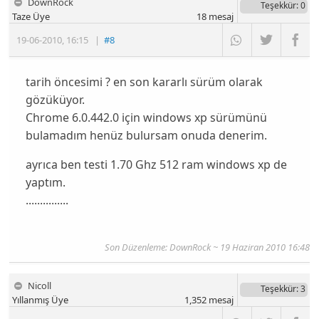
DownRock
Teşekkür
: 0
Taze Üye
18
mesaj
19-06-2010
,
16:15
|
#8
tarih öncesimi ? en son kararlı sürüm olarak
gözüküyor.
Chrome 6.0.442.0 için windows xp sürümünü
bulamadım henüz bulursam onuda denerim.
ayrıca ben testi 1.70 Ghz 512 ram windows xp de
yaptım.
...............
Son Düzenleme: DownRock ~ 19 Haziran 2010 16:48
Nicoll
Teşekkür
: 3
Yıllanmış Üye
1,352
mesaj