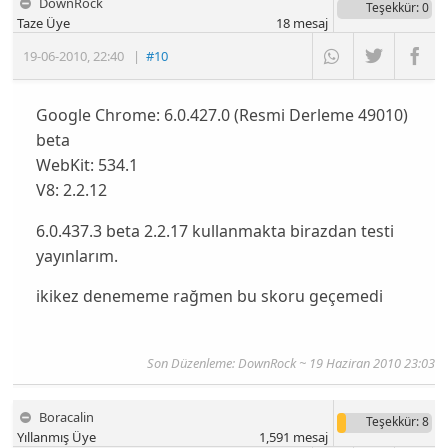
DownRock
Teşekkür
: 0
Taze Üye
18
mesaj
19-06-2010
,
22:40
|
#10
Google Chrome: 6.0.427.0 (Resmi Derleme 49010)
beta
WebKit: 534.1
V8: 2.2.12
6.0.437.3 beta 2.2.17 kullanmakta birazdan testi
yayınlarım.
ikikez denememe rağmen bu skoru geçemedi
Son Düzenleme: DownRock ~ 19 Haziran 2010 23:03
Boracalin
Teşekkür
: 8
Yıllanmış Üye
1,591
mesaj