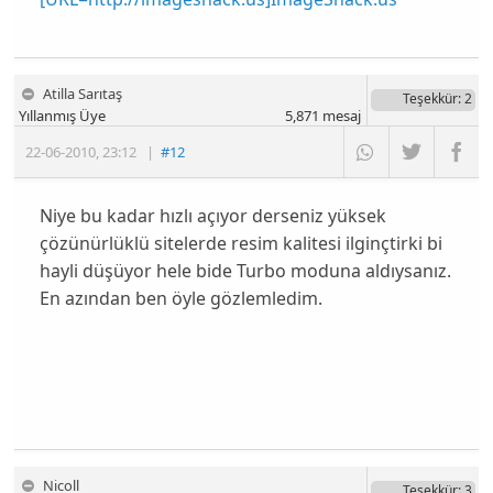
Atilla Sarıtaş
Teşekkür
: 2
Yıllanmış Üye
5,871
mesaj
22-06-2010
,
23:12
|
#12
Niye bu kadar hızlı açıyor derseniz yüksek
çözünürlüklü sitelerde resim kalitesi ilginçtirki bi
hayli düşüyor hele bide Turbo moduna aldıysanız.
En azından ben öyle gözlemledim.
Nicoll
Teşekkür
: 3