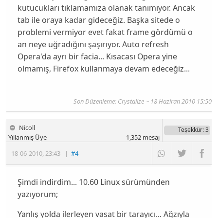
kutucukları tıklamamıza olanak tanımıyor. Ancak
tab ile oraya kadar gideceğiz. Başka sitede o
problemi vermiyor evet fakat frame gördümü o
an neye uğradığını şaşırıyor. Auto refresh
Opera'da ayrı bir facia... Kısacası Opera yine
olmamış, Firefox kullanmaya devam edeceğiz...
Son Düzenleme: Crystalize ~ 18 Haziran 2010 15:50
Nicoll
Teşekkür
: 3
Yıllanmış Üye
1,352
mesaj
18-06-2010
,
23:43
|
#4
Şimdi indirdim... 10.60 Linux sürümünden
yazıyorum;
Yanlış yolda ilerleyen vasat bir tarayıcı... Ağzıyla