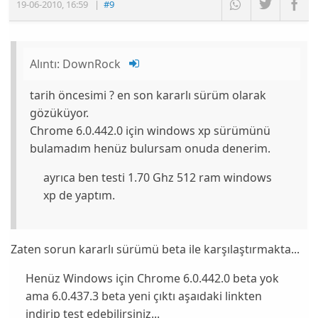
19-06-2010
,
16:59
|
#9
Alıntı:
DownRock
tarih öncesimi ? en son kararlı sürüm olarak
gözüküyor.
Chrome 6.0.442.0 için windows xp sürümünü
bulamadım henüz bulursam onuda denerim.
ayrıca ben testi 1.70 Ghz 512 ram windows
xp de yaptım.
Zaten sorun
kararlı
sürümü
beta
ile karşılaştırmakta...
Henüz Windows için Chrome 6.0.442.0 beta yok
ama 6.0.437.3 beta yeni çıktı aşaıdaki linkten
indirip test edebilirsiniz...