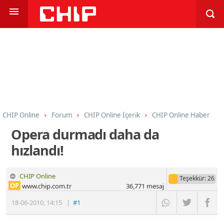
CHIP Online
Forum
CHIP Online İçerik
CHIP Online Haber
Opera durmadı daha da
hızlandı!
CHIP Online
Teşekkür
: 26
OP
www.chip.com.tr
36,771
mesaj
18-06-2010
,
14:15
|
#1