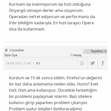
Kurmam da inanmıyorum da hızlı olduğuna.
Önyargılı olmayın derler ama oluyorum.
Operadan nefret ediyorum ve performansı da
0'dır bildiğim kadarıyla. En hızlı tarayıcı Opera
olsa da kullanmam.
Crystalize
Teşekkür
: 0
Taze Üye
1
mesaj
18-06-2010
,
15:49
|
#3
Kurdum ve 15 dk sonra sildim. Firefox'un değerini
bir kez daha anlamama neden oldu. Hızmı? Evet
hizli. Hızlı ama kullanışsız. Öncelikle farkettiğim
bir problemi paylaşmak isterim. Bazı sitelere
kullanıcı girişi yaparken problem çıkarıyor.
Problem şudur bilgileri dolduracağımız