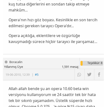
kuş tutsa diğerlerini en sondan takip etmeye
mahkûm...
Opera'nın hızı göz boyası. Kesinlikle
en son
tercih
edilmesi gereken tarayıcı Opera'dır...
Opera açıklığa, eklentilere ve özgürlüğe
kavuşmadığı sürece hiçbir tarayıcı ile
yarışamaz...
Boracalin
Teşekkür
: 8
Yıllanmış Üye
1,591
mesaj
19-06-2010
,
12:39
|
#5
Allah allah bende şu an opera 10.60 beta win
versiyonu kullanıyorum ve 24 saattir tek bir hata
tek bir sıkıntı yaşamadım. Üstelik süperde hızlı
olmuş. Chrome 5.0.375... 'e göre %15 civarı daha