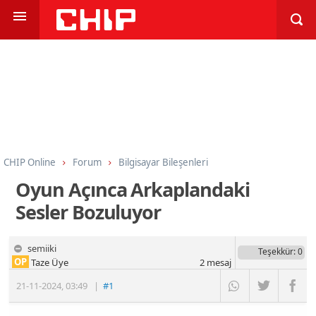
CHIP Online
Forum
Bilgisayar Bileşenleri
İşlemci, Anakart, Bellek
Oyun Açınca Arkaplandaki
Sesler Bozuluyor
semiiki
Teşekkür
: 0
OP
Taze Üye
2
mesaj
21-11-2024
,
03:49
|
#1