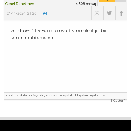
Genel Denetmen
4,508
mesaj
21-11-2024
,
21:20
|
#4
windows 11 veya microsoft store ile ilgili bir
sorun muhtemelen.
excel_mustafa bu faydalı yanıtı için aşağıdaki 1 kişiden teşekkür aldı...
[ Göster ]