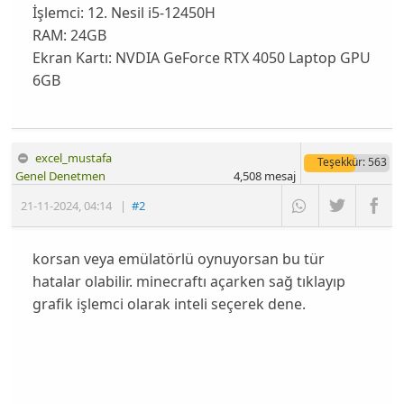
İşlemci: 12. Nesil i5-12450H
RAM: 24GB
Ekran Kartı: NVDIA GeForce RTX 4050 Laptop GPU
6GB
excel_mustafa
Teşekkür
: 563
Genel Denetmen
4,508
mesaj
21-11-2024
,
04:14
|
#2
korsan veya emülatörlü oynuyorsan bu tür
hatalar olabilir. minecraftı açarken sağ tıklayıp
grafik işlemci olarak inteli seçerek dene.