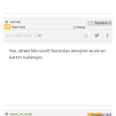
semiiki
Teşekkür
: 0
OP
Taze Üye
2
mesaj
21-11-2024
,
14:17
|
#3
Yok, direkt Microsoft Store'dan almıştım ve ekran
kartını kullanıyor.
excel_mustafa
Teşekkür
: 563