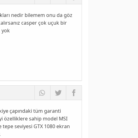
arkları nedir bilemem onu da göz
alırsanız casper çok uçuk bir
k yok
kiye çapındaki tüm garanti
yi özelliklere sahip model MSI
e tepe seviyesi GTX 1080 ekran
.