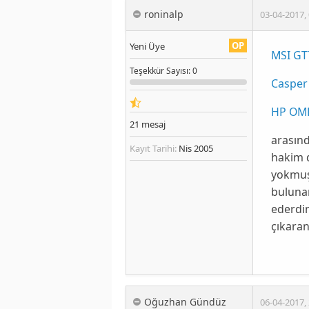
roninalp
03-04-2017
,
OP
Yeni Üye
MSI GT
Teşekkür
Sayısı
: 0
Casper
HP OME
21
mesaj
arasınd
Kayıt Tarihi:
Nis 2005
hakim d
yokmuş
bulunan
ederdin
çıkaran
Oğuzhan Gündüz
06-04-2017
,