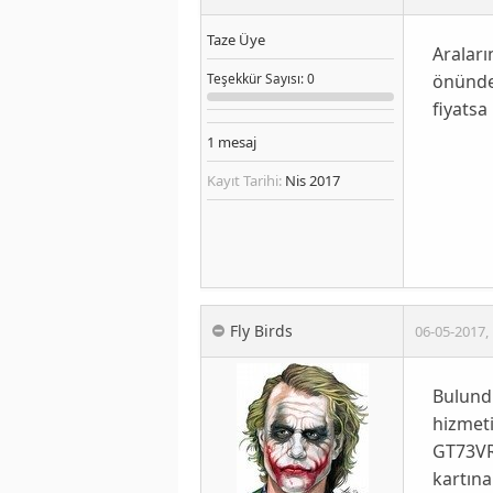
Taze Üye
Araları
önünde 
Teşekkür
Sayısı
: 0
fiyatsa
1
mesaj
Kayıt Tarihi:
Nis 2017
Fly Birds
06-05-2017
,
Bulundu
hizmeti
GT73VR 
kartına