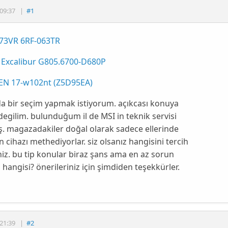
09:37
|
#1
73VR 6RF-063TR
 Excalibur G805.6700-D680P
N 17-w102nt (Z5D95EA)
a bir seçim yapmak istiyorum. açıkcası konuya
egilim. bulunduğum il de MSI in teknik servisi
. magazadakiler doğal olarak sadece ellerinde
 cihazı methediyorlar. siz olsanız hangisini tercih
iz. bu tip konular biraz şans ama en az sorun
 hangisi? önerileriniz için şimdiden teşekkürler.
21:39
|
#2