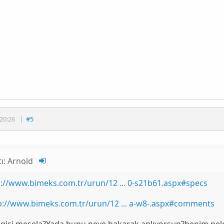
20:26
|
#5
tı:
Arnold
p://www.bimeks.com.tr/urun/12 ... 0-s21b61.aspx#specs
p://www.bimeks.com.tr/urun/12 ... a-w8-.aspx#comments
gisi mesela?Yada bunu neye bakarak anlıyorsun?benim nele