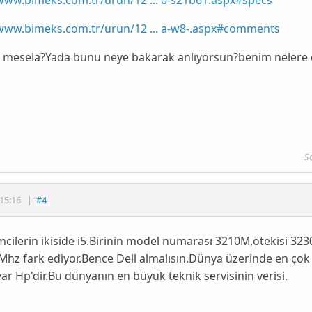
/www.bimeks.com.tr/urun/12 ... a-w8-.aspx#comments
i mesela?Yada bunu neye bakarak anlıyorsun?benim nelere
S
15:16
|
#4
mcilerin ikiside i5.Birinin model numarası 3210M,ötekisi 3
Mhz fark ediyor.Bence Dell almalısın.Dünya üzerinde en ço
yar Hp'dir.Bu dünyanın en büyük teknik servisinin verisi.