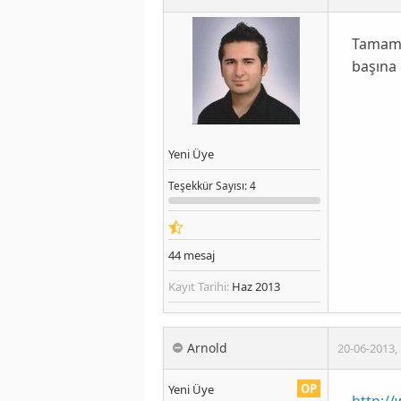
Tamam d
başına 
Yeni Üye
Teşekkür
Sayısı
: 4
44
mesaj
Kayıt Tarihi:
Haz 2013
Arnold
20-06-2013
,
OP
Yeni Üye
http:/