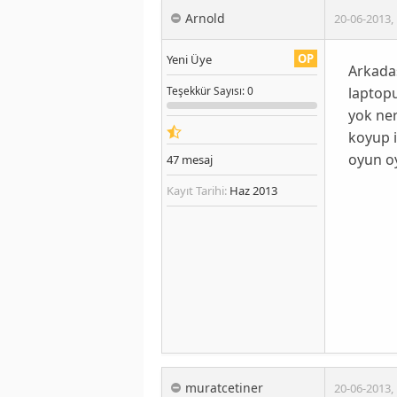
Arnold
20-06-2013
,
OP
Yeni Üye
Arkada
laptopu
Teşekkür
Sayısı
: 0
yok ner
koyup i
oyun o
47
mesaj
Kayıt Tarihi:
Haz 2013
muratcetiner
20-06-2013
,