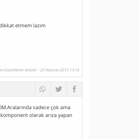
 dikkat etmem lazım
on Düzenleme: Arnold ~ 20 Haziran 2013 13:14
230M.Aralarında sadece çok ama
k komponent olarak arıza yapan