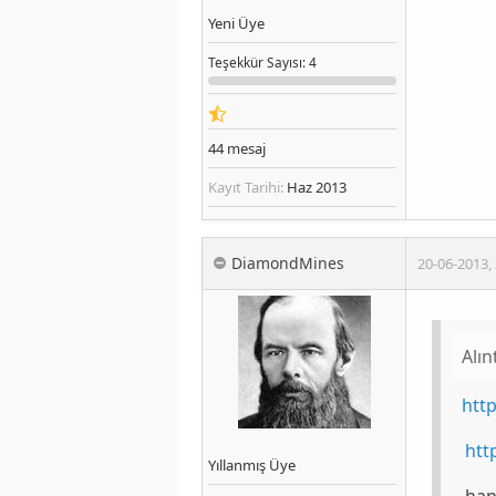
Yeni Üye
Teşekkür
Sayısı
: 4
44
mesaj
Kayıt Tarihi:
Haz 2013
DiamondMines
20-06-2013
,
Alın
htt
htt
Yıllanmış Üye
han