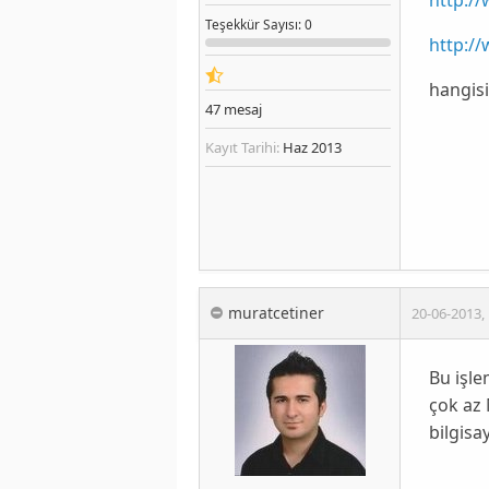
Teşekkür
Sayısı
: 0
http:/
hangis
47
mesaj
Kayıt Tarihi:
Haz 2013
muratcetiner
20-06-2013
,
Bu işle
çok az 
bilgisa