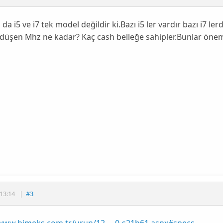
a i5 ve i7 tek model değildir ki.Bazı i5 ler vardır bazı i7 l
düşen Mhz ne kadar? Kaç cash belleğe sahipler.Bunlar önem
13:14
|
#3
/www.bimeks.com.tr/urun/12 ... 0-s21b61.aspx#specs