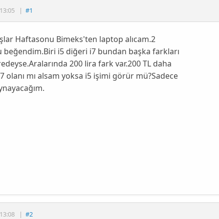
13:05
|
#1
şlar Haftasonu Bimeks'ten laptop alıcam.2
 beğendim.Biri i5 diğeri i7 bundan başka farkları
edeyse.Aralarında 200 lira fark var.200 TL daha
7 olanı mı alsam yoksa i5 işimi görür mü?Sadece
ynayacağım.
13:08
|
#2