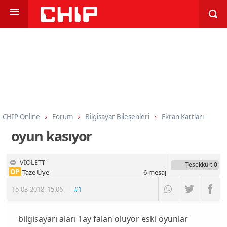
CHIP Online
Forum
Bilgisayar Bileşenleri
Ekran Kartları
oyun kasıyor
VİOLETT
Teşekkür
: 0
OP
Taze Üye
6
mesaj
15-03-2018
,
15:06
|
#1
bilgisayarı aları 1ay falan oluyor eski oyunlar