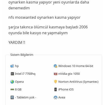
oynarken kasma yapıyor yeni oyunlarda daha
denemedim
nfs moswanted oynarken kasma yapıyor
şarjza takınca ölümcül kasmaya başladı 2006
oyunda bile kasıyo ne yapmalıyım
YARDIM !!
Sistem Bilgilerim
hp
Windows 10 Home 64-bit
Intel i7 7700hq
nVidia gtx 1050
Opera
Norton AntiVirus (Symantec)
8 GB
iPhone iOS
- Tabletim yok -
Avea