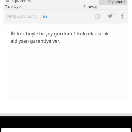
SquAren98
Teşekkür
: 0
Taze Üye
9
mesaj
04-10-2017
,
23:45
|
#3
İlk kez böyle birşey gördüm 1 kolu ek olarak
aldıysan garantiye ver.