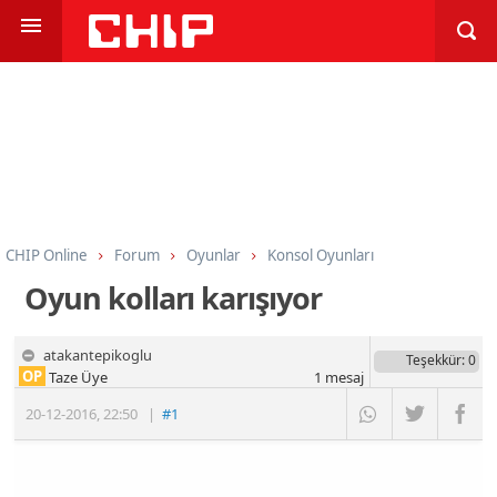
CHIP Online
Forum
Oyunlar
Konsol Oyunları
Oyun kolları karışıyor
atakantepikoglu
Teşekkür
: 0
OP
Taze Üye
1
mesaj
20-12-2016
,
22:50
|
#1