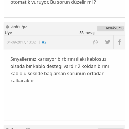
otomatik vuruyor. Bu sorun düzelir mi ?
AtıfBuğra
Teşekkür
: 0
Üye
53
mesaj
04-09-2017
,
13:32
|
#2
Sınyallerınız karısıyor bırbırını ıllakı kablosuz
olsada bır kablo destegı vardır 2 koldan bırını
kablolu sekılde baglarsan sorunun ortadan
kalkacaktır.