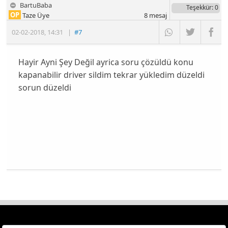
BartuBaba
Teşekkür
: 0
OP
Taze Üye
8
mesaj
02-02-2018
,
14:31
|
#7
Hayir Ayni Şey Değil ayrica soru çözüldü konu
kapanabilir driver sildim tekrar yükledim düzeldi
sorun düzeldi