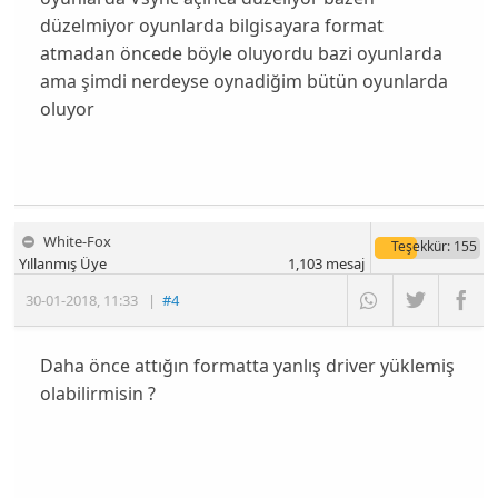
düzelmiyor oyunlarda bilgisayara format
atmadan öncede böyle oluyordu bazi oyunlarda
ama şimdi nerdeyse oynadiğim bütün oyunlarda
oluyor
White-Fox
Teşekkür
: 155
Yıllanmış Üye
1,103
mesaj
30-01-2018
,
11:33
|
#4
Daha önce attığın formatta yanlış driver yüklemiş
olabilirmisin ?