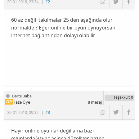
29-01-2018
,
23:34
|
#2
60 az değil takılmalar 25 den aşağında olur
normalde ? Eğer online bir oyun oynuyorsan
internet bağlantından dolayı olabilir.
BartuBaba
Teşekkür
: 0
OP
Taze Üye
8
mesaj
30-01-2018
,
09:32
|
#3
Hayir online oyunlar değil ama bazi
oyunlarda Vsync açinca düzeliyor bazen