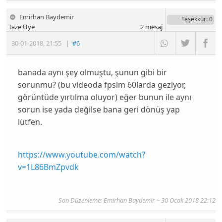
Emirhan Baydemir
Teşekkür
: 0
Taze Üye
2
mesaj
30-01-2018
,
21:55
|
#6
banada aynı şey olmuştu, şunun gibi bir
sorunmu? (bu videoda fpsim 60larda geziyor,
görüntüde yırtılma oluyor) eğer bunun ile aynı
sorun ise yada değilse bana geri dönüş yap
lütfen.
https://www.youtube.com/watch?
v=1L86BmZpvdk
Son Düzenleme: Emirhan Baydemir ~ 30 Ocak 2018 22:12