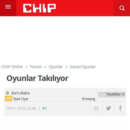
CHIP Online
Forum
Oyunlar
Genel Oyunlar
Oyunlar Takılıyor
BartuBaba
Teşekkür
: 0
OP
Taze Üye
8
mesaj
29-01-2018
,
22:46
|
#1