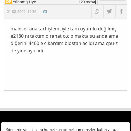
OP
Yıllanmış Üye
120
mesaj
01-08-2009
,
14:36
|
#3
malesef anakart işlemciyle tam uyumlu değilmiş
e2180 nı taktım o rahat o.c olmakta su anda ama
diğerini 4400 e cıkardım biostan acıldı ama cpu-z
de yine aynı idi
Türkiye