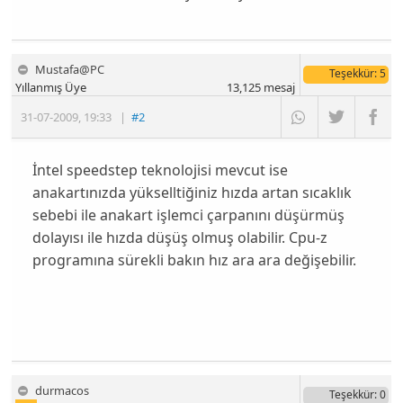
Mustafa@PC
Teşekkür
: 5
Yıllanmış Üye
13,125
mesaj
31-07-2009
,
19:33
|
#2
İntel speedstep teknolojisi mevcut ise
anakartınızda yükselltiğiniz hızda artan sıcaklık
sebebi ile anakart işlemci çarpanını düşürmüş
dolayısı ile hızda düşüş olmuş olabilir. Cpu-z
programına sürekli bakın hız ara ara değişebilir.
durmacos
Teşekkür
: 0