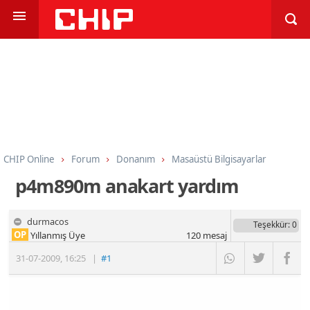
CHIP Online
Forum
Donanım
Masaüstü Bilgisayarlar
p4m890m anakart yardım
durmacos
Teşekkür
: 0
OP
Yıllanmış Üye
120
mesaj
31-07-2009
,
16:25
|
#1