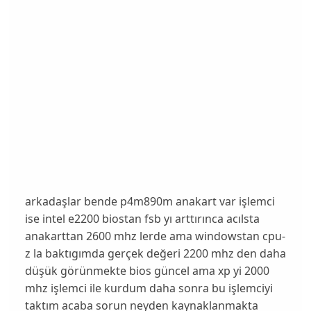
arkadaşlar bende p4m890m anakart var işlemci
ise intel e2200 biostan fsb yı arttırınca acılsta
anakarttan 2600 mhz lerde ama windowstan cpu-
z la baktıgımda gerçek değeri 2200 mhz den daha
düşük görünmekte bios güncel ama xp yi 2000
mhz işlemci ile kurdum daha sonra bu işlemciyi
taktım acaba sorun neyden kaynaklanmakta