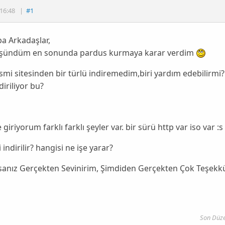
16:48
|
#1
a Arkadaşlar,
şündüm en sonunda pardus kurmaya karar verdim
mi sitesinden bir türlü indiremedim,biri yardım edebilirmi? a
diriliyor bu?
 giriyorum farklı farklı şeyler var. bir sürü http var iso var :s
 indirilir? hangisi ne işe yarar?
sanız Gerçekten Sevinirim, Şimdiden Gerçekten Çok Teşekkü
Son Düze