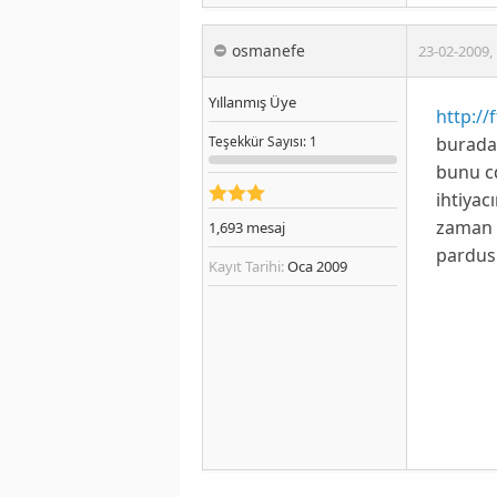
osmanefe
23-02-2009
,
Yıllanmış Üye
http://
buradan
Teşekkür
Sayısı
: 1
bunu c
ihtiya
zaman 
1,693
mesaj
pardusu
Kayıt Tarihi:
Oca 2009