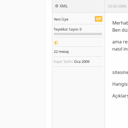
XML
23-02-2009
,
OP
Yeni Üye
Merhab
Ben dü
Teşekkür
Sayısı
: 0
ama res
nasıl in
22
mesaj
Kayıt Tarihi:
Oca 2009
sitesine
Hangisi
Açıklar