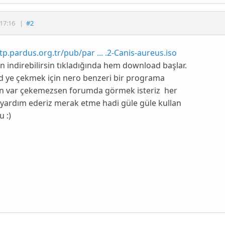
17:16
|
#2
ftp.pardus.org.tr/pub/par ... .2-Canis-aureus.iso
 indirebilirsin tıkladığında hem download başlar.
d ye çekmek için nero benzeri bir programa
cın var çekemezsen forumda görmek isteriz her
yardım ederiz merak etme hadi güle güle kullan
 :)