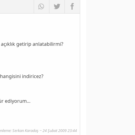
çıklık getirip anlatabilirmi?
 hangisini indiricez?
r ediyorum...
nleme: Serkan Karadaş ~ 24 Şubat 2009 23:44