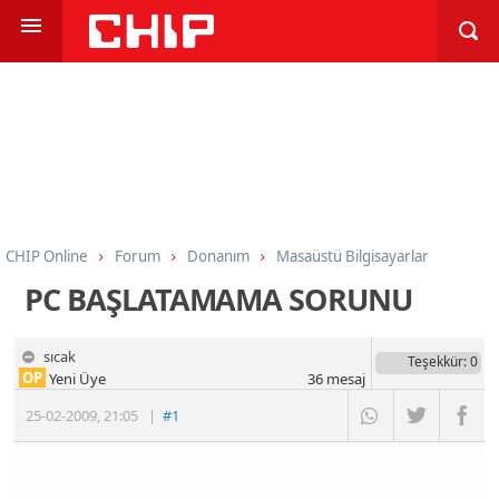
CHIP Online
Forum
Donanım
Masaüstü Bilgisayarlar
PC BAŞLATAMAMA SORUNU
sıcak
Teşekkür
: 0
OP
Yeni Üye
36
mesaj
25-02-2009
,
21:05
|
#1