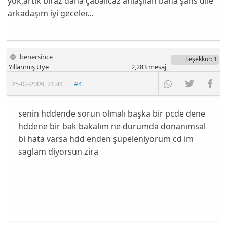
yok,artık biraz daha çabalıcaz anlaşılan bana şans dile
arkadaşım iyi geceler...
benersince
Teşekkür
: 1
Yıllanmış Üye
2,283
mesaj
25-02-2009
,
21:44
|
#4
senin hddende sorun olmalı başka bir pcde dene
hddene bir bak bakalım ne durumda donanımsal
bi hata varsa hdd enden şüpeleniyorum cd im
saglam diyorsun zira