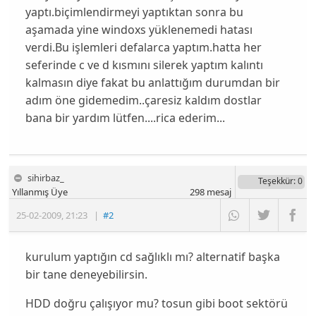
yaptı.biçimlendirmeyi yaptıktan sonra bu
aşamada yine windoxs yüklenemedi hatası
verdi.Bu işlemleri defalarca yaptım.hatta her
seferinde c ve d kısmını silerek yaptım kalıntı
kalmasın diye fakat bu anlattığım durumdan bir
adım öne gidemedim..çaresiz kaldım dostlar
bana bir yardım lütfen....rica ederim...
sihirbaz_
Teşekkür
: 0
Yıllanmış Üye
298
mesaj
25-02-2009
,
21:23
|
#2
kurulum yaptığın cd sağlıklı mı? alternatif başka
bir tane deneyebilirsin.
HDD doğru çalışıyor mu? tosun gibi boot sektörü