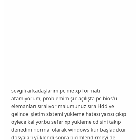
sevgili arkadaşlarım,pc me xp formatı
atamıyorum; problemim şu: açılışta pc bios'u
elemanları sıralıyor malumunuz sıra Hdd ye
gelince işletim sistemi yükleme hatası yazısı çıkıp
öylece kalıyor.bu sefer xp yükleme cd sini takıp
denedim normal olarak windows kur başladı,kur
dosyaları yüklendi.sonra biçimlendirmeyi de