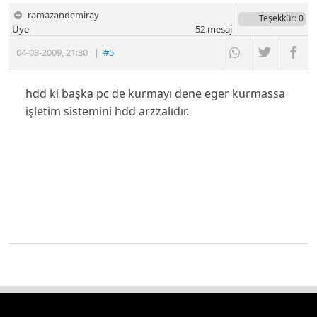
ramazandemiray
Teşekkür
: 0
Üye
52
mesaj
04-03-2009
,
21:30
|
#5
hdd ki başka pc de kurmayı dene eger kurmassa
işletim sistemini hdd arzzalıdır.