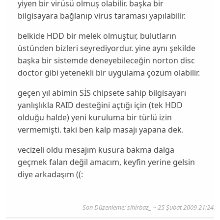
yiyen bir virüsü olmuş olabilir. başka bir
bilgisayara bağlanıp virüs taraması yapılabilir.
belkide HDD bir melek olmuştur, bulutların
üstünden bizleri seyrediyordur. yine aynı şekilde
başka bir sistemde deneyebileceğin norton disc
doctor gibi yetenekli bir uygulama çözüm olabilir.
geçen yıl abimin SİS chipsete sahip bilgisayarı
yanlışlıkla RAID desteğini açtığı için (tek HDD
olduğu halde) yeni kuruluma bir türlü izin
vermemişti. taki ben kalp masajı yapana dek.
vecizeli oldu mesajım kusura bakma dalga
geçmek falan değil amacım, keyfin yerine gelsin
diye arkadaşım ((:
Son Düzenleme: sihirbaz_ ~ 25 Şubat 2009 21:24