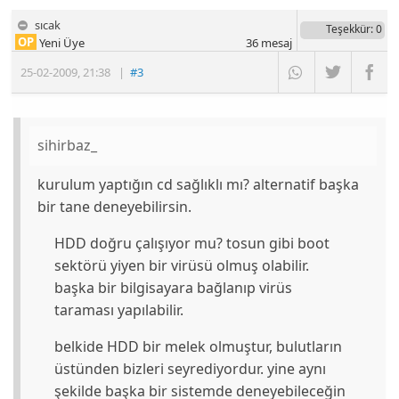
sıcak
Teşekkür
: 0
OP
Yeni Üye
36
mesaj
25-02-2009
,
21:38
|
#3
sihirbaz_
kurulum yaptığın cd sağlıklı mı? alternatif başka
bir tane deneyebilirsin.
HDD doğru çalışıyor mu? tosun gibi boot
sektörü yiyen bir virüsü olmuş olabilir.
başka bir bilgisayara bağlanıp virüs
taraması yapılabilir.
belkide HDD bir melek olmuştur, bulutların
üstünden bizleri seyrediyordur. yine aynı
şekilde başka bir sistemde deneyebileceğin