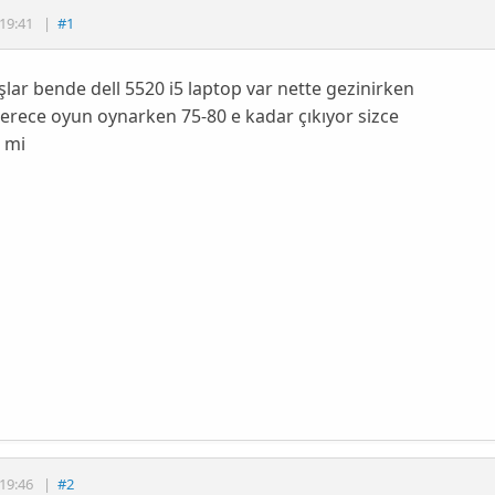
19:41
|
#1
lar bende dell 5520 i5 laptop var nette gezinirken
erece oyun oynarken 75-80 e kadar çıkıyor sizce
 mi
19:46
|
#2