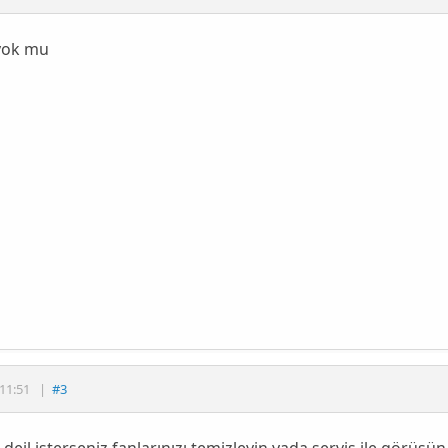
yok mu
11:51
|
#3
deil isterseniz fanlarınızı temizleyin yada servis ile görüşün