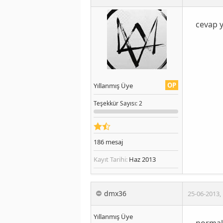
cevap 
OP
Yıllanmış Üye
Teşekkür
Sayısı
: 2
186
mesaj
Kayıt Tarihi:
Haz 2013
dmx36
25-06-2013
,
Yıllanmış Üye
normal 