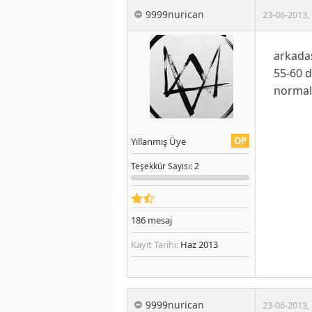
9999nurican
23-06-2013
,
arkadaş
55-60 d
normal
OP
Yıllanmış Üye
Teşekkür
Sayısı
: 2
186
mesaj
Kayıt Tarihi:
Haz 2013
9999nurican
23-06-2013
,