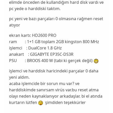
elimde önceden de kullandığım hard disk vardı ve
pc yede o harddiski taktım.
pc yeni ve bazı parçaları 0 olmasına rağmen reset
atıyor
ekran kartı: HD2600 PRO
ram : 1+1 GB toplam 2GB kingston 800 MHz
işlemci : DualCore 1.8 GHz
anakart : GIGABYTE EP35C-DS3R
PSU : BROOS 400 W (tabi ki gerçek değil)
işlemci ve harddisk haricindeki parçalar 0 daha
yeni aldım.
acaba işlemcide bir sorun mu var? ve
harddiskimde sanırsam virüs var.bu reset atma
olayı neden kaynaklanıyor arkadaşlar. bi el atında
kurtarın lütfen
şimdiden teşekkürler