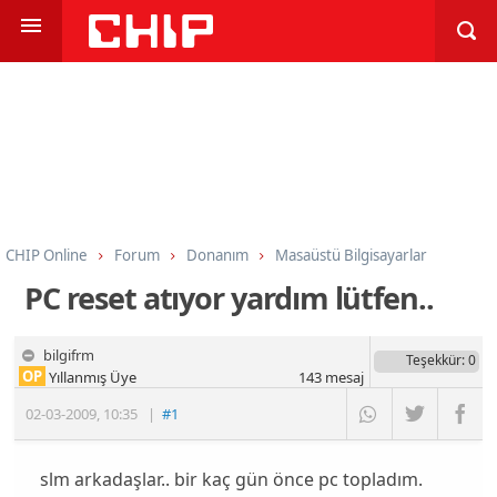
CHIP Online
Forum
Donanım
Masaüstü Bilgisayarlar
PC reset atıyor yardım lütfen..
bilgifrm
Teşekkür
: 0
OP
Yıllanmış Üye
143
mesaj
02-03-2009
,
10:35
|
#1
slm arkadaşlar.. bir kaç gün önce pc topladım.