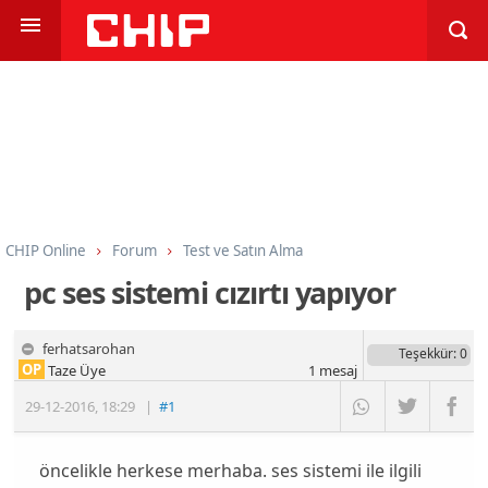
CHIP Online
Forum
Test ve Satın Alma
Ev Sineması ve Ses Sistemleri
pc ses sistemi cızırtı yapıyor
ferhatsarohan
Teşekkür
: 0
OP
Taze Üye
1
mesaj
29-12-2016
,
18:29
|
#1
öncelikle herkese merhaba. ses sistemi ile ilgili