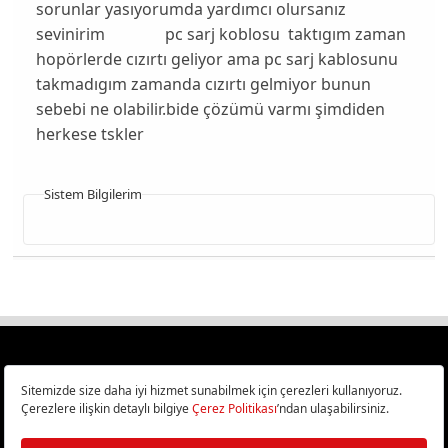
sorunlar yasıyorumda yardımcı olursanız
sevinirim pc sarj koblosu taktıgım zaman
hopörlerde cızırtı geliyor ama pc sarj kablosunu
takmadıgım zamanda cızırtı gelmiyor bunun
sebebi ne olabilir.bide çözümü varmı şimdiden
herkese tskler
Sistem Bilgilerim
Türkiye
Cep Telefonu İncelemeleri,
Bilişim ve Teknoloji Haberleri CHIP Online’da!