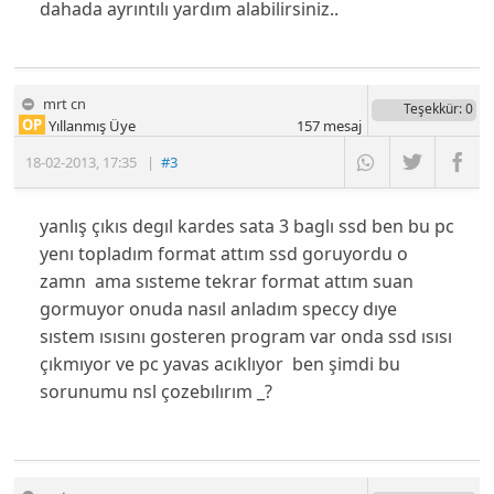
dahada ayrıntılı yardım alabilirsiniz..
mrt cn
Teşekkür
: 0
OP
Yıllanmış Üye
157
mesaj
18-02-2013
,
17:35
|
#3
yanlış çıkıs degıl kardes sata 3 baglı ssd ben bu pc
yenı topladım format attım ssd goruyordu o
zamn ama sısteme tekrar format attım suan
gormuyor onuda nasıl anladım speccy dıye
sıstem ısısını gosteren program var onda ssd ısısı
çıkmıyor ve pc yavas acıklıyor ben şimdi bu
sorunumu nsl çozebılırım _?