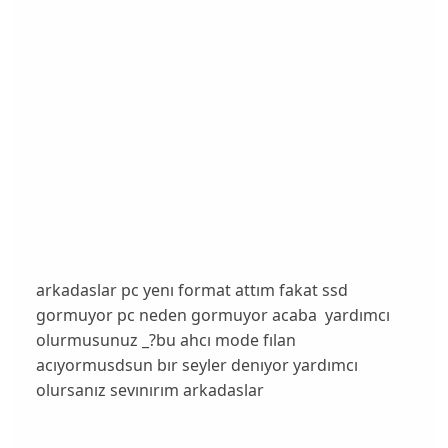
arkadaslar pc yenı format attım fakat ssd
gormuyor pc neden gormuyor acaba yardımcı
olurmusunuz _?bu ahcı mode fılan
acıyormusdsun bır seyler denıyor yardımcı
olursanız sevınırım arkadaslar