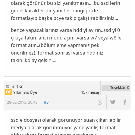
olarak görünür bu sizi yanıltmasın....bu ssd lerin
genel karakteridir yani herhangi pc de
formatlayıp başka pcye takıp çalıştırabilirsiniz...
bence yapacaklarınız:varsa hdd yi ayırın..ssd yi 0
çıkışa takın..ahci modu açın...varsa w7 veya w8 le
format atın..(bölümleme yapmanız pek
önerilmez)..format sonrası varsa hdd nizi
takın..kolay gelsin....
mrt cn
Teşekkür
: 0
OP
Yıllanmış Üye
157
mesaj
28-02-2013
,
20:48
|
#8
ssd e dosyası olarak gorunuyor suan çıkarılabılır
medya olarak gorunmuyor yane yanlış format
oldu tekrar format atmam gerekecek