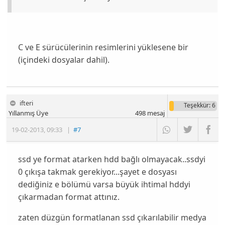
C ve E sürücülerinin resimlerini yüklesene bir
(içindeki dosyalar dahil).
ifteri
Teşekkür
: 6
Yıllanmış Üye
498
mesaj
19-02-2013
,
09:33
|
#7
ssd ye format atarken hdd bağlı olmayacak..ssdyi
0 çıkışa takmak gerekiyor...şayet e dosyası
dediğiniz e bölümü varsa büyük ihtimal hddyi
çıkarmadan format attınız.
zaten düzgün formatlanan ssd çıkarılabilir medya