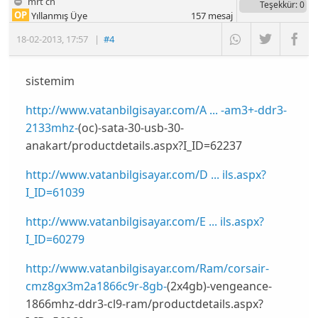
mrt cn
Teşekkür
: 0
OP
Yıllanmış Üye
157
mesaj
18-02-2013
,
17:57
|
#4
sistemim
http://www.vatanbilgisayar.com/A ... -am3+-ddr3-
2133mhz-
(oc)-sata-30-usb-30-
anakart/productdetails.aspx?I_ID=62237
http://www.vatanbilgisayar.com/D ... ils.aspx?
I_ID=61039
http://www.vatanbilgisayar.com/E ... ils.aspx?
I_ID=60279
http://www.vatanbilgisayar.com/Ram/corsair-
cmz8gx3m2a1866c9r-8gb-
(2x4gb)-vengeance-
1866mhz-ddr3-cl9-ram/productdetails.aspx?