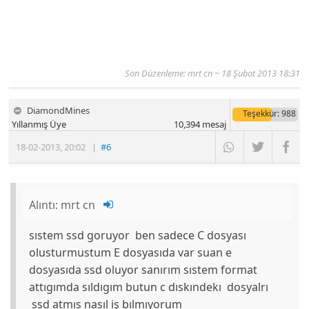
Son Düzenleme: mrt cn ~ 18 Şubat 2013 18:31
DiamondMines
Teşekkür
: 988
Yıllanmış Üye
10,394
mesaj
18-02-2013
,
20:02
|
#6
Alıntı:
mrt cn
sıstem ssd goruyor ben sadece C dosyası
olusturmustum E dosyasıda var suan e
dosyasıda ssd oluyor sanırım sıstem format
attıgımda sıldıgım butun c dıskındekı dosyalrı
ssd atmıs nasıl iş bılmıyorum