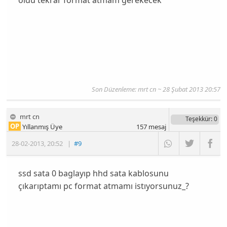
Son Düzenleme: mrt cn ~ 28 Şubat 2013 20:57
mrt cn
Teşekkür
: 0
OP
Yıllanmış Üye
157
mesaj
28-02-2013
,
20:52
|
#9
ssd sata 0 baglayıp hhd sata kablosunu
çıkarıptamı pc format atmamı istıyorsunuz_?