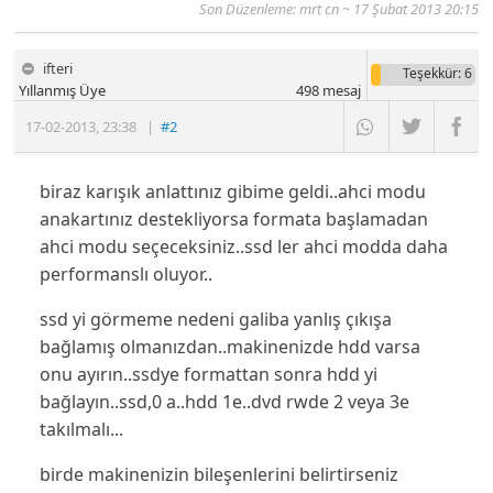
Son Düzenleme:
mrt cn
~ 17 Şubat 2013 20:15
ifteri
Teşekkür
: 6
Yıllanmış Üye
498
mesaj
17-02-2013
,
23:38
|
#2
biraz karışık anlattınız gibime geldi..ahci modu
anakartınız destekliyorsa formata başlamadan
ahci modu seçeceksiniz..ssd ler ahci modda daha
performanslı oluyor..
ssd yi görmeme nedeni galiba yanlış çıkışa
bağlamış olmanızdan..makinenizde hdd varsa
onu ayırın..ssdye formattan sonra hdd yi
bağlayın..ssd,0 a..hdd 1e..dvd rwde 2 veya 3e
takılmalı...
birde makinenizin bileşenlerini belirtirseniz