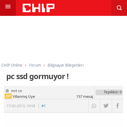
CHIP Online
Forum
Bilgisayar Bileşenleri
Sabit Diskler, SSD, Flash Bellek
pc ssd gormuyor !
mrt cn
Teşekkür
: 0
OP
Yıllanmış Üye
157
mesaj
17-02-2013
,
19:58
|
#1