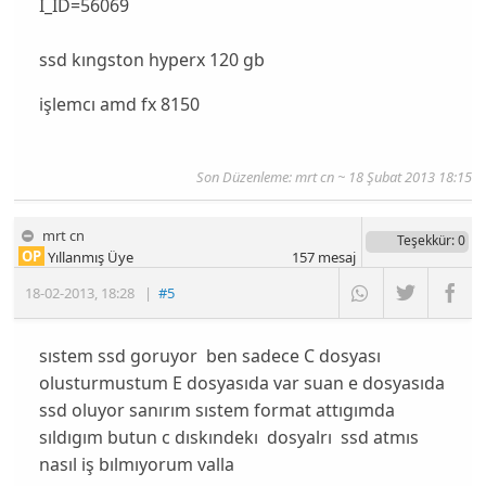
I_ID=56069
ssd kıngston hyperx 120 gb
işlemcı amd fx 8150
Son Düzenleme: mrt cn ~ 18 Şubat 2013 18:15
mrt cn
Teşekkür
: 0
OP
Yıllanmış Üye
157
mesaj
18-02-2013
,
18:28
|
#5
sıstem ssd goruyor ben sadece C dosyası
olusturmustum E dosyasıda var suan e dosyasıda
ssd oluyor sanırım sıstem format attıgımda
sıldıgım butun c dıskındekı dosyalrı ssd atmıs
nasıl iş bılmıyorum valla