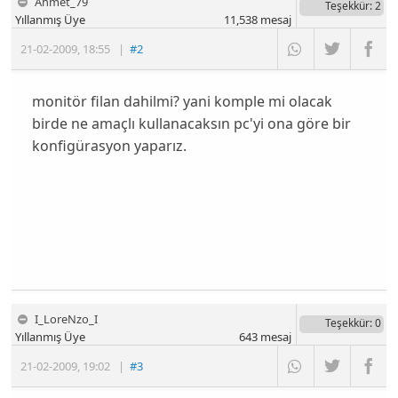
Ahmet_79
Teşekkür
: 2
Yıllanmış Üye
11,538
mesaj
21-02-2009
,
18:55
|
#2
monitör filan dahilmi? yani komple mi olacak
birde ne amaçlı kullanacaksın pc'yi ona göre bir
konfigürasyon yaparız.
I_LoreNzo_I
Teşekkür
: 0
Yıllanmış Üye
643
mesaj
21-02-2009
,
19:02
|
#3