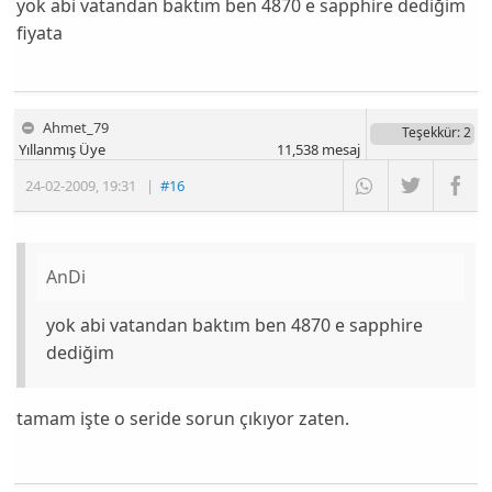
yok abi vatandan baktım ben 4870 e sapphire dediğim
fiyata
Ahmet_79
Teşekkür
: 2
Yıllanmış Üye
11,538
mesaj
24-02-2009
,
19:31
|
#16
AnDi
yok abi vatandan baktım ben 4870 e sapphire
dediğim
tamam işte o seride sorun çıkıyor zaten.