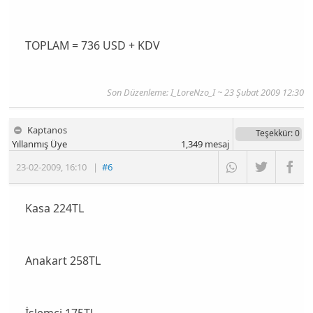
TOPLAM = 736 USD + KDV
Son Düzenleme: I_LoreNzo_I ~ 23 Şubat 2009 12:30
Kaptanos
Teşekkür
: 0
Yıllanmış Üye
1,349
mesaj
23-02-2009
,
16:10
|
#6
Kasa 224TL
Anakart 258TL
İşlemci 175TL