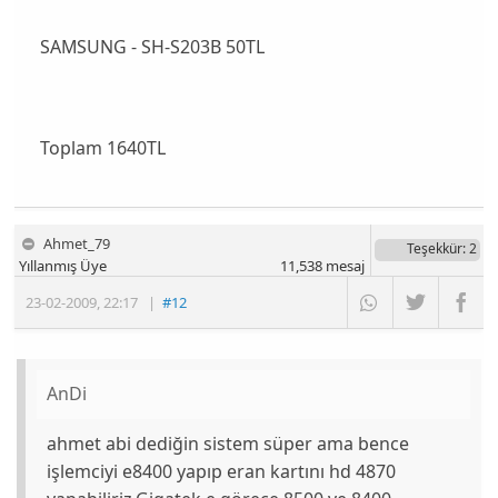
SAMSUNG - SH-S203B 50TL
Toplam 1640TL
Ahmet_79
Teşekkür
: 2
Yıllanmış Üye
11,538
mesaj
23-02-2009
,
22:17
|
#12
AnDi
ahmet abi dediğin sistem süper ama bence
işlemciyi e8400 yapıp eran kartını hd 4870