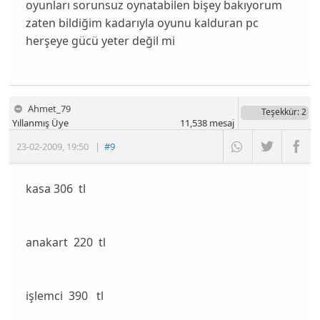
oyunları sorunsuz oynatabilen bişey bakıyorum
zaten bildiğim kadarıyla oyunu kalduran pc
herşeye gücü yeter değil mi
Ahmet_79
Teşekkür
: 2
Yıllanmış Üye
11,538
mesaj
23-02-2009
,
19:50
|
#9
kasa 306 tl
anakart 220 tl
işlemci 390 tl