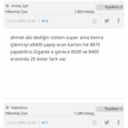
Andaç Işık
Teşekkür
: 0
Yıllanmış Üye
1,402
mesaj
23-02-2009
,
21:45
|
#10
ahmet abi dediğin sistem süper ama bence
işlemciyi e8400 yapıp eran kartını hd 4870
yapabiliriz.Gigatek e görece 8500 ve 8400
arasında 20 dolar fark var.
Kaptanos
Teşekkür
: 0
Yıllanmış Üye
1,349
mesaj
23-02-2009
,
22:08
|
#11