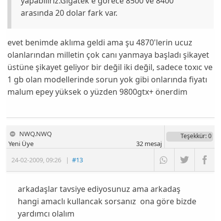
yapabiliriz.Gigatek e görece 8500 ve 8400
arasında 20 dolar fark var.
evet benimde aklıma geldi ama şu 4870'lerin ucuz
olanlarından milletin çok canı yanmaya başladı şikayet
üstüne şikayet geliyor bir değil iki değil, sadece toxıc ve
1 gb olan modellerinde sorun yok gibi onlarında fiyatı
malum epey yüksek o yüzden 9800gtx+ önerdim
NWQ.NWQ
Teşekkür
: 0
Yeni Üye
32
mesaj
24-02-2009
,
09:26
|
#13
arkadaşlar tavsiye ediyosunuz ama arkadaş
hangi amaclı kullancak sorsanız ona göre bizde
yardımcı olalım