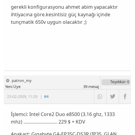
gerekli konfigurasyonu ahmet abim yapacaktır
ihtiyacına göre.kesintisiz güç kaynağı içinde
tunçmatik 650v uygun olacaktır ;)
patron_my
Teşekkür
: 0
Yeni Üye
39
mesaj
23-02-2009
,
11:29
|
#4
İşlemci: Intel Core2 Duo e8500 (3.16 ghz, 1333
mhz) ............................ 229 $ + KDV
Anakart: Gıgabyte GA-EP35C-DS3R (IP35, GLAN,