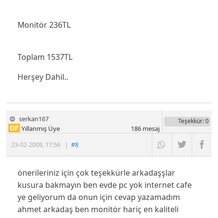
Monitör 236TL
Toplam 1537TL
Herşey Dahil..
serkan167
Teşekkür
: 0
OP
Yıllanmış Üye
186
mesaj
23-02-2009
,
17:56
|
#8
önerileriniz için çok teşekkürle arkadaşşlar
kusura bakmayın ben evde pc yok internet cafe
ye geliyorum da onun için cevap yazamadım
ahmet arkadaş ben monitör hariç en kaliteli