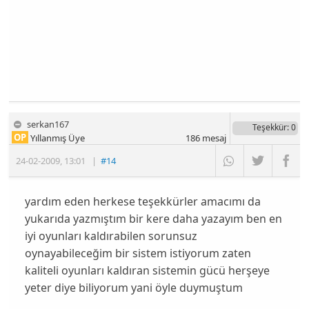
serkan167
Teşekkür
: 0
OP
Yıllanmış Üye
186
mesaj
24-02-2009
,
13:01
|
#14
yardım eden herkese teşekkürler amacımı da
yukarıda yazmıştım bir kere daha yazayım ben en
iyi oyunları kaldırabilen sorunsuz
oynayabileceğim bir sistem istiyorum zaten
kaliteli oyunları kaldıran sistemin gücü herşeye
yeter diye biliyorum yani öyle duymuştum