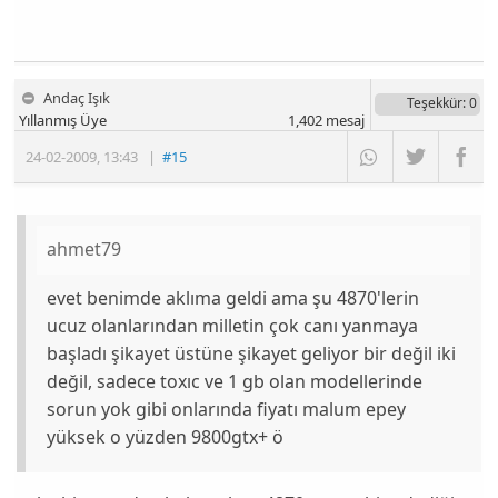
Andaç Işık
Teşekkür
: 0
Yıllanmış Üye
1,402
mesaj
24-02-2009
,
13:43
|
#15
ahmet79
evet benimde aklıma geldi ama şu 4870'lerin
ucuz olanlarından milletin çok canı yanmaya
başladı şikayet üstüne şikayet geliyor bir değil iki
değil, sadece toxıc ve 1 gb olan modellerinde
sorun yok gibi onlarında fiyatı malum epey
yüksek o yüzden 9800gtx+ ö