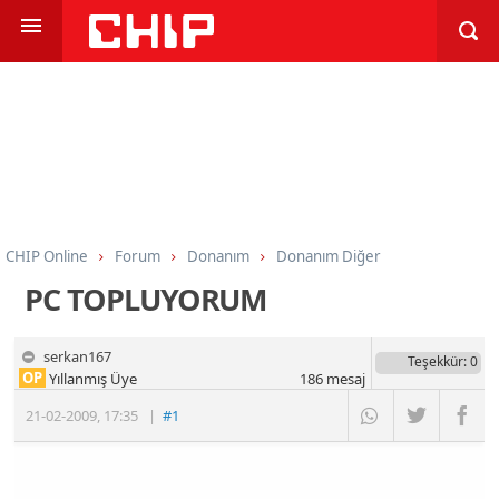
CHIP Online
Forum
Donanım
Donanım Diğer
PC TOPLUYORUM
serkan167
Teşekkür
: 0
OP
Yıllanmış Üye
186
mesaj
21-02-2009
,
17:35
|
#1