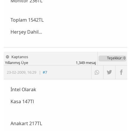
Monitör 236TL
Toplam 1542TL
Herşey Dahil...
Kaptanos
Teşekkür
: 0
Yıllanmış Üye
1,349
mesaj
23-02-2009
,
16:29
|
#7
İntel Olarak
Kasa 147Tl
Anakart 217TL