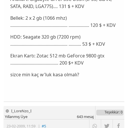
SATA, RAID, LGA775).... 131 $ + KDV
Bellek: 2 x 2 gb (1066 mhz)
.................................................. .................. 120 $ + KDV
HDD: Seagate 320 gb (7200 rpm)
.................................................. ........... 53 $ + KDV
Ekran Kartı: Zotac 512 mb GeForce 9800 gtx
.......................................... 200 $+ KDV
sizce min kaç w'luk kasa olmalı?
I_LoreNzo_I
Teşekkür
: 0
Yıllanmış Üye
643
mesaj
23-02-2009
,
11:59
|
#5