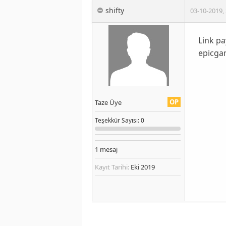
shifty
03-10-2019
,
Link p
epicgam
OP
Taze Üye
Teşekkür
Sayısı
: 0
1
mesaj
Kayıt Tarihi:
Eki 2019