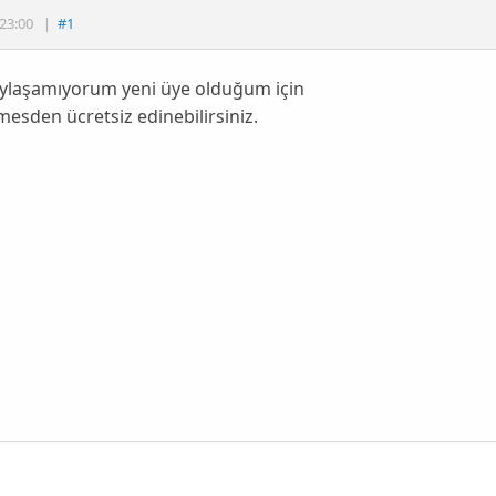
23:00
|
#1
aylaşamıyorum yeni üye olduğum için
esden ücretsiz edinebilirsiniz.