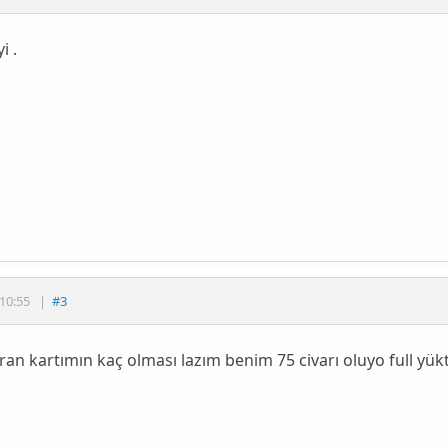
i .
10:55
|
#3
ran kartımın kaç olması lazım benim 75 civarı oluyo full yü