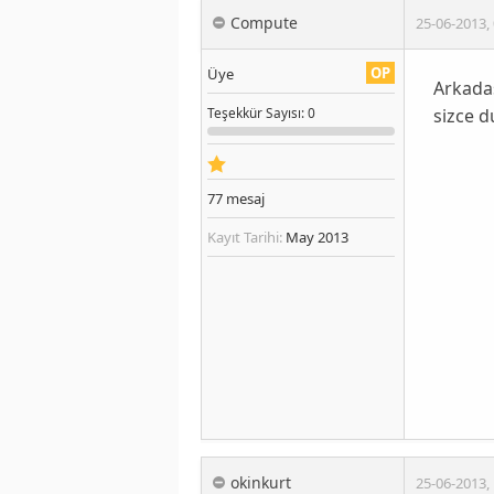
Compute
25-06-2013
,
OP
Üye
Arkada
sizce 
Teşekkür
Sayısı
: 0
77
mesaj
Kayıt Tarihi:
May 2013
okinkurt
25-06-2013
,