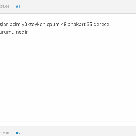
09:34
|
#1
şlar pcim yükteyken cpum 48 anakart 35 derece
durumu nedir
10:30
|
#2