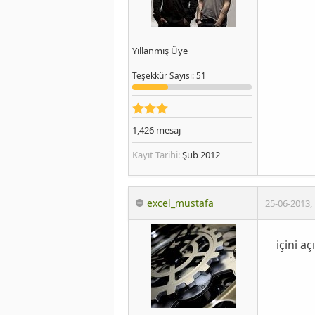
Yıllanmış Üye
Teşekkür
Sayısı
: 51
1,426
mesaj
Kayıt Tarihi:
Şub 2012
excel_mustafa
25-06-2013
,
içini a