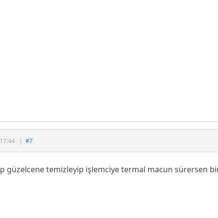
17:44
|
#7
çıp güzelcene temizleyip işlemciye termal macun sürersen bi