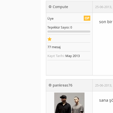
Compute
25-06-2013
,
OP
Üye
son bir
Teşekkür
Sayısı
: 0
77
mesaj
Kayıt Tarihi:
May 2013
pankreas76
25-06-2013
,
sana şö