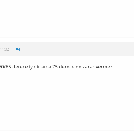
11:02
|
#4
0/65 derece iyidir ama 75 derece de zarar vermez..