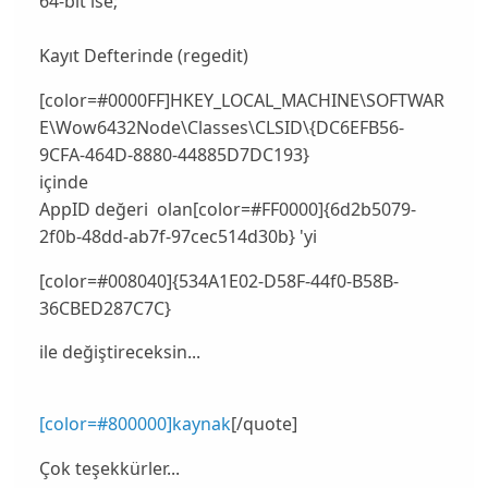
64-bit ise;
Kayıt Defterinde (regedit)
[color=#0000FF]HKEY_LOCAL_MACHINE\SOFTWAR
E\Wow6432Node\Classes\CLSID\{DC6EFB56-
9CFA-464D-8880-44885D7DC193}
içinde
AppID değeri olan[color=#FF0000]{6d2b5079-
2f0b-48dd-ab7f-97cec514d30b} 'yi
[color=#008040]{534A1E02-D58F-44f0-B58B-
36CBED287C7C}
ile değiştireceksin...
[color=#800000]
kaynak
[/quote]
Çok teşekkürler...