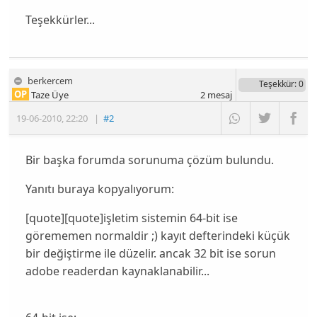
Teşekkürler...
berkercem
Teşekkür
: 0
OP
Taze Üye
2
mesaj
19-06-2010
,
22:20
|
#2
Bir başka forumda sorunuma çözüm bulundu.
Yanıtı buraya kopyalıyorum:
[quote][quote]işletim sistemin 64-bit ise
görememen normaldir ;) kayıt defterindeki küçük
bir değiştirme ile düzelir. ancak 32 bit ise sorun
adobe readerdan kaynaklanabilir...