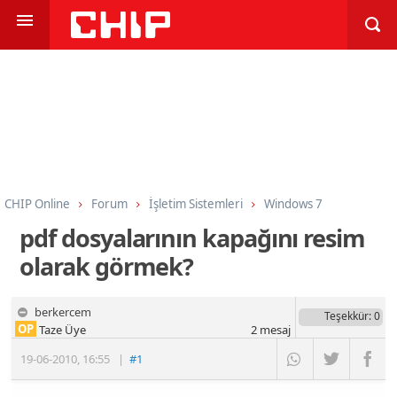
CHIP Online
Forum
İşletim Sistemleri
Windows 7
pdf dosyalarının kapağını resim
olarak görmek?
berkercem
Teşekkür
: 0
OP
Taze Üye
2
mesaj
19-06-2010
,
16:55
|
#1