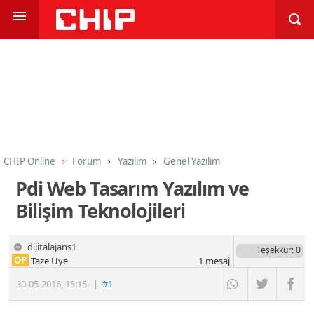
CHIP Online
Forum
Yazılım
Genel Yazılım
Pdi Web Tasarım Yazılım ve
Bilişim Teknolojileri
dijitalajans1
Teşekkür
: 0
OP
Taze Üye
1
mesaj
30-05-2016
,
15:15
|
#1