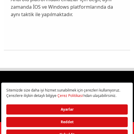
zamanda İOS ve Windows platformlarında da
aynı taktik ile yapılmaktadır.
Türkiye
Cep Telefonu İncelemeleri,
Bilişim ve Teknoloji Haberleri CHIP Online’da!
©
2026
Doğan Burda Dergi Yayıncılık ve Pazarlama A.Ş.
/ Tüm hakları