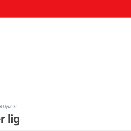
l Oyunlar
 lig