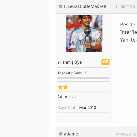
İLLeGaLCoDeMasTeR
14-06-2010
,
Pes'de
İnter'l
Yani te
OP
Yıllanmış Üye
Teşekkür
Sayısı
: 0
241
mesaj
Kayıt Tarihi:
Mar 2010
adame
14-06-2010
,