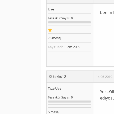
Üye
benim b
Teşekkür
Sayısı
: 0
76
mesaj
Kayıt Tarihi:
Tem 2009
tekko12
14-06-2010
,
Taze Üye
Yok..Yı
edıyosu
Teşekkür
Sayısı
: 0
5
mesaj