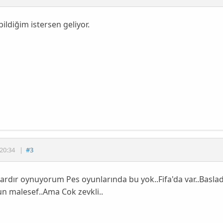
ildiğim istersen geliyor.
20:34
|
#3
llardır oynuyorum Pes oyunlarında bu yok..Fifa'da var..Basla
n malesef..Ama Cok zevkli..