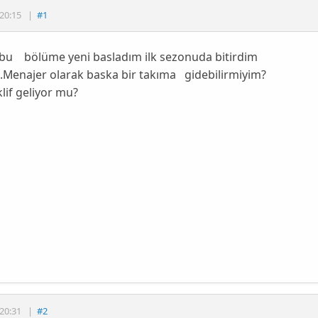
20:15
|
#1
 bu bölüme yeni basladım ilk sezonuda bitirdim
e.Menajer olarak baska bir takıma gidebilirmiyim?
klif geliyor mu?
20:31
|
#2