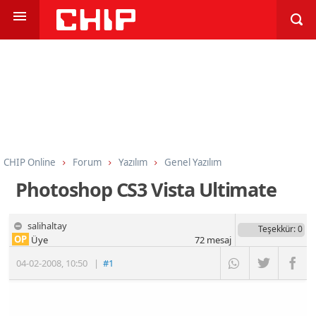
CHIP Online
Forum
Yazılım
Genel Yazılım
Photoshop CS3 Vista Ultimate
salihaltay
Teşekkür
: 0
OP
Üye
72
mesaj
04-02-2008
,
10:50
|
#1