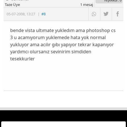
Teşekkür
: 0
Taze Üye
1
mesaj
05-07-2008
,
13:27
|
#8
bende vista ultımate yukledım ama photoshop cs
3 u acamıyorum yuklemede hata yok normal
yukluyor ama acılır gıbı yapıyor tekrar kapanıyor
yardımcı olursanız sevinirim simdiden
tesekkurler