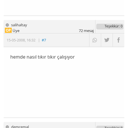
salihaltay
Teşekkür
: 0
OP
Üye
72
mesaj
15-05-2008
,
16:32
|
#7
hemde nasıl tıkır tıkır çalışıyor
demcemal