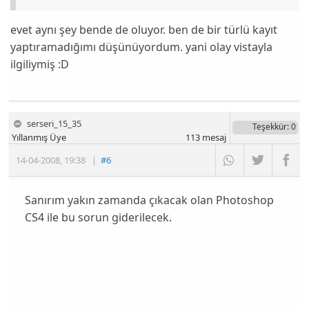
evet aynı şey bende de oluyor. ben de bir türlü kayıt
yaptıramadığımı düşünüyordum. yani olay vistayla
ilgiliymiş :D
serseri_15_35
Teşekkür
: 0
Yıllanmış Üye
113
mesaj
14-04-2008
,
19:38
|
#6
Sanırım yakın zamanda çıkacak olan Photoshop
CS4 ile bu sorun giderilecek.