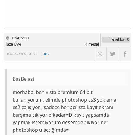
simurg80
Teşekkür
: 0
Taze Üye
4
mesaj
07-04-2008
,
20:28
|
#5
BasBelasi
merhaba, ben vista premium 64 bit
kullanıyorum, elimde photoshop cs3 yok ama
cs2 çalışıyor , sadece her açılışta kayıt ekranı
karşıma çıkıyor o kadar=D kayıt yapsamda
yapmak istemiyorum desemde çıkıyor her
photoshop u açtığımda=