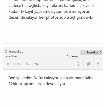
sadece her açılışta kayıt ekranı karşıma çıkıyor o
kadar=D kayıt yapsamda yapmak istemiyorum
desemde çıkıyor her photoshop u açtığımda=D
freevolition
Teşekkür
: 0
Taze Üye
1
mesaj
30-03-2008
,
13:02
|
#4
Ben yükledim %100 çalışıyor vista ultimate 64bit
32bit programlarıda destekliyor.