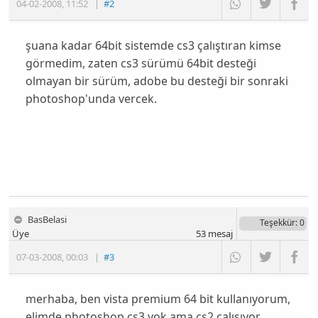
04-02-2008
,
11:52
|
#2
şuana kadar 64bit sistemde cs3 çalıştıran kimse
görmedim, zaten cs3 sürümü 64bit desteği
olmayan bir sürüm, adobe bu desteği bir sonraki
photoshop'unda vercek.
BasBelasi
Teşekkür
: 0
Üye
53
mesaj
07-03-2008
,
00:03
|
#3
merhaba, ben vista premium 64 bit kullanıyorum,
elimde photoshop cs3 yok ama cs2 çalışıyor ,